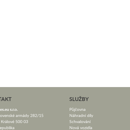
TAKT
SLUŽBY
es.eu s.r.o.
Půjčovna
lovenské armády 282/15
Náhradní díly
 Králové 500 03
Schvalování
epublika
Nová vozidla