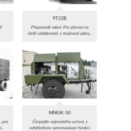
9T22B
í
Přepravník raket. Pro převoz na
delší vzdálenosti, s možností zakrytí
nákladu plachtou.
MNUK-50
, pro
Čerpadlo vojenského určení, s
í
odstředivou samonasávací funkcí.