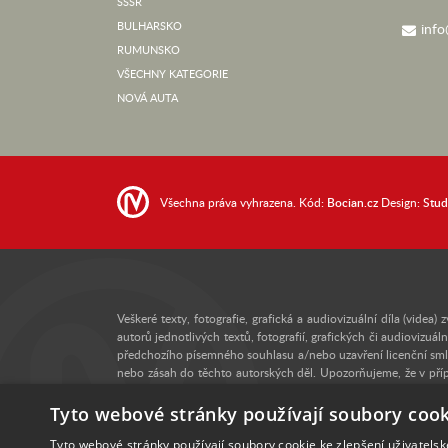
SSSR
BULHARSKO
info
RUMUNSKO
VŠECHNY KATEGORIE
NOVÁ AUTA
Všechna práva vyhrazena. Kód:
Bocian.cz
Design:
Stu
Veškeré texty, fotografie, grafická a audiovizuální díla (vi
autorů jednotlivých textů, fotografií, grafických či audioviz
předchozího písemného souhlasu a/nebo uzavření licenční smlo
nebo zásah do těchto autorských děl. Upozorňujeme, že v pří
odměny, a v konkrétním případě se může jednat i o trestný čin
nás proto kontaktujte na e-mailové adrese:
info@retro-auto.cz
.
Tyto webové stránky používají soubory cook
Tyto webové stránky používají soubory cookie ke zlepšení uživatels
Veškeré fotografie uveřejněné na těchto webových stránkách maj