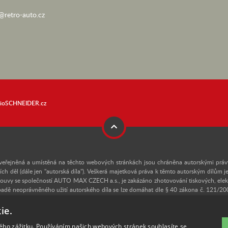
@retro-auto.cz
dioSCHNEIDER.cz
dea) zveřejněná a umístěná na těchto webových stránkách jsou chráněna autorskými 
uálních děl (dále jen "autorská díla"). Veškerá majetková práva k těmto autorským d
uvy se společností AUTO MAX CZECH a.s., je zakázáno zhotovování tiskových, elektro
padě neoprávněného užití autorského díla se lze domáhat dle § 40 zákona č. 121/20
 dle § 270 zákona č. 40/2009 Sb., trestního zákoníku. V případě zájmu o užití někter
 Autorem textů a některých fotografií je Martin Kusý.
ie.
kého zážitku. Používáním našich webových stránek souhlasíte se
í pouze informativní a ilustrační charakter.