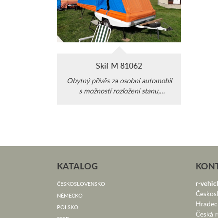
Skif M 81062
Obytný přívěs za osobní automobil
s možností rozložení stanu,
předsíňky a dalšího vybavení.
KATALOG
KON
r-vehicl
ČESKOSLOVENSKO
Českos
NĚMECKO
Hradec
POLSKO
Česká r