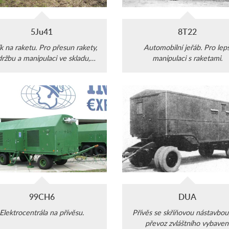
5Ju41
8T22
k na raketu. Pro přesun rakety,
Automobilní jeřáb. Pro lepš
ržbu a manipulaci ve skladu,
manipulaci s raketami.
dnoduchý, malý, s dostatečnou
nosností.
99CH6
DUA
Elektrocentrála na přívěsu.
Přívěs se skříňovou nástavbou
převoz zvláštního vybaven