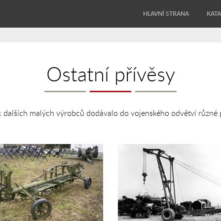
HLAVNÍ STRANA
KAT
Ostatní přívěsy
k dalších malých výrobců dodávalo do vojenského odvětví různé p