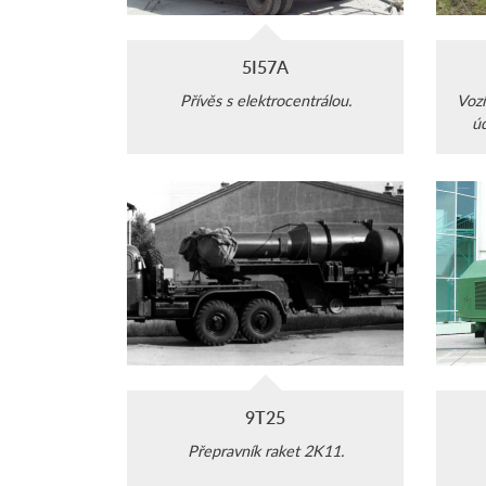
5I57A
Přívěs s elektrocentrálou.
Vozí
úd
je
9T25
Přepravník raket 2K11.