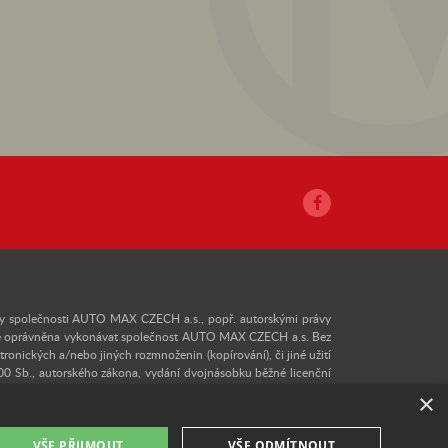
právy společnosti AUTO MAX CZECH a.s., popř. autorskými právy
ílům je oprávněna vykonávat společnost AUTO MAX CZECH a.s. Bez
nických a/nebo jiných rozmnoženin (kopírování), či jiné užití
00 Sb., autorského zákona, vydání dvojnásobku běžné licenční
ého z autorských děl zveřejněných na těchto webových stránkách
×
VŠE PŘIJMOUT
VŠE ODMÍTNOUT