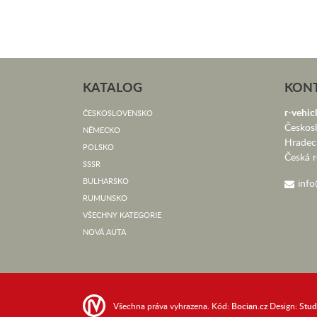
KATALOG
KON
r-vehicl
ČESKOSLOVENSKO
Českos
NĚMECKO
Hradec
POLSKO
Česká r
SSSR
BULHARSKO
info
RUMUNSKO
VŠECHNY KATEGORIE
NOVÁ AUTA
Všechna práva vyhrazena. Kód:
Bocian.cz
Design:
Stu