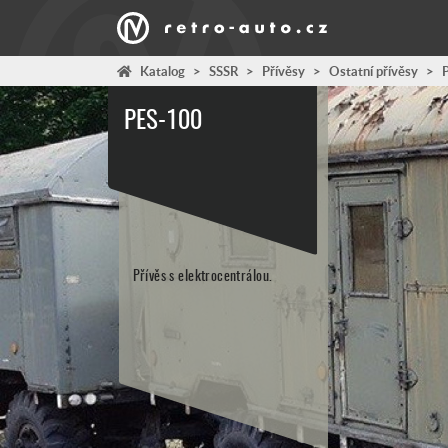
Katalog
>
SSSR
>
Přívěsy
>
Ostatní přívěsy
>
PES-100
Přívěs s elektrocentrálou.