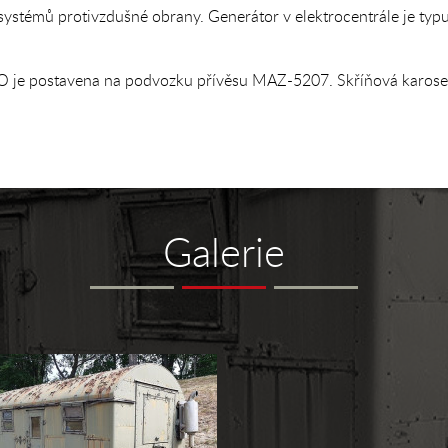
 systémů protivzdušné obrany. Generátor v elektrocentrále je t
PVO je postavena na podvozku přívěsu MAZ-5207. Skříňová karo
Galerie