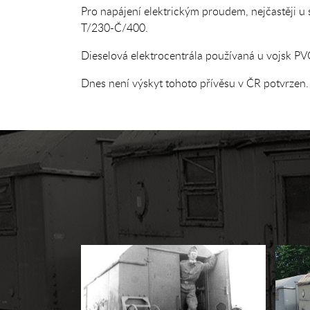
Pro napájení elektrickým proudem, nejčastěji u
T/230-Č/400.
Dieselová elektrocentrála používaná u vojsk 
Dnes není výskyt tohoto přívěsu v ČR potvrzen.