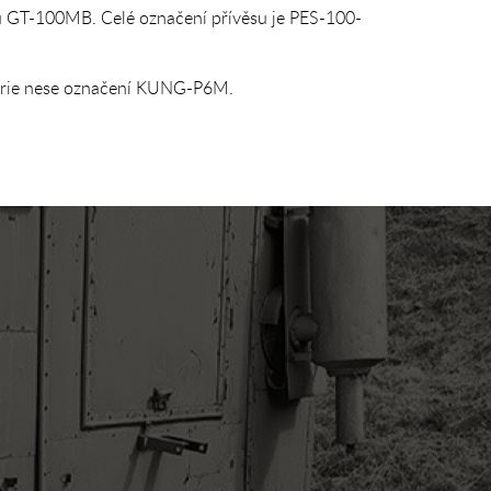
ypu GT-100MB. Celé označení přívěsu je PES-100-
serie nese označení KUNG-P6M.