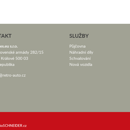
TAKT
SLUŽBY
es.eu s.r.o.
Půjčovna
lovenské armády 282/15
Náhradní díly
 Králové 500 03
Schvalování
epublika
Nová vozidla
@retro-auto.cz
dioSCHNEIDER.cz