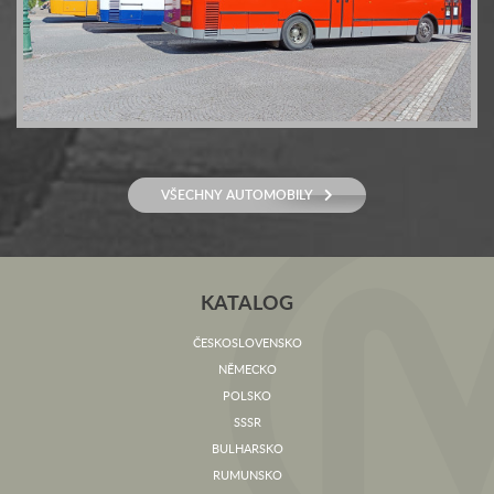
VŠECHNY AUTOMOBILY
KATALOG
ČESKOSLOVENSKO
NĚMECKO
POLSKO
SSSR
BULHARSKO
RUMUNSKO