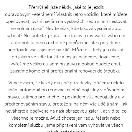
Přemýšleli jste někdy, jaké to je jezdit
opravdovým veteránem? Vlastnit retro vozidlo, které můžete
opečovávat, pyšnit se jím na výstavách nebo s ním cestovat
ve volném čase? Nevíte však, kde takové vysněné auto
sehnat? Nezoufejte, proto jsme tu my a my vám s výběrem
automobilu nejen ochotně pomůžeme, ale i poradíme,
popřípadě vše zajistíme na klíč. Můžete si tedy jen ukázat,
po jakém vozidle toužíte a my jej najdeme, dovezeme,
vyřešíme veškerou administativu a pokud budete chtít,
zajistíme kompletní profesionální renovaci do šroubku.
Víme ovšem, že každý má jiné požadavky, přičemž někdo
shání automobil po renovaci či plně pojízdný v původním
stavu, zatímco pro jiného je pokladem vůz nepojízdný a v
předrenovačním stavu, protože si na něm vše udělá sám. Tak
neváhejte a podívejte na naši obrazovou galerii, ať vidíte, co
všechno je možné. Ať už chcete jen radu, řešerši nebo
kompletní službu, jsme připraveni vám vyhovět ve všech
vašich požadavcích.