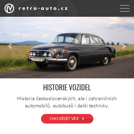
Předchozí
Další
OSOBNÍ AUTOMOBILY
Vše o historii osobních vozidel z našich silnic.
CHCI VĚDĚT VÍCE
RETRO AUTA