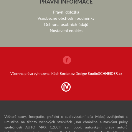
PRÁVNÍ INFORMACE
Právní doložka
Všeobecné obchodní podmínky
Ochrana osobních údajů
Nastavení cookies
Všechna práva vyhrazena. Kód:
Bocian.cz
Design:
StudioSCHNEIDER.cz
Veškeré texty, fotografie, grafická a audiovizuální díla (videa) zveřejněná a
umístěná na těchto webových stránkách jsou chráněna autorskými právy
společnosti AUTO MAX CZECH a.s., popř. autorskými právy autorů