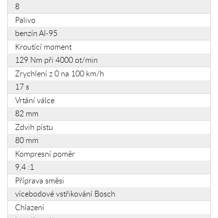
8
Palivo
benzín AI-95
Kroutící moment
129 Nm při 4000 ot/min
Zrychlení z 0 na 100 km/h
17 s
Vrtání válce
82 mm
Zdvih pístu
80 mm
Kompresní poměr
9,4 :1
Příprava směsi
vícebodové vstřikování Bosch
Chlazení