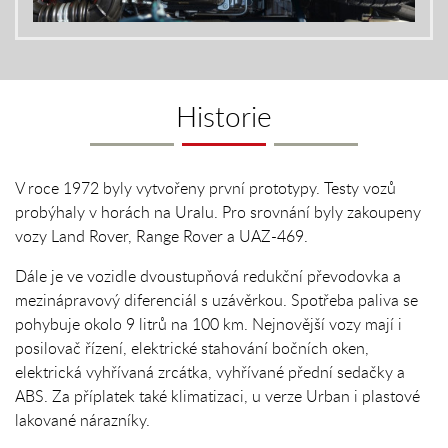
Historie
V roce 1972 byly vytvořeny první prototypy. Testy vozů
probýhaly v horách na Uralu. Pro srovnání byly zakoupeny
vozy Land Rover, Range Rover a UAZ-469.
Dále je ve vozidle dvoustupňová redukční převodovka a
mezinápravový diferenciál s uzávěrkou. Spotřeba paliva se
pohybuje okolo 9 litrů na 100 km. Nejnovější vozy mají i
posilovač řízení, elektrické stahování bočních oken,
elektrická vyhřívaná zrcátka, vyhřívané přední sedačky a
ABS. Za příplatek také klimatizaci, u verze Urban i plastové
lakované nárazníky.