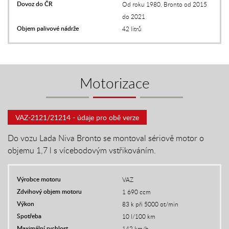
Dovoz do ČR
Od roku 1980, Bronto od 2015
do 2021
Objem palivové nádrže
42 litrů
Motorizace
VAZ-2121/21214 - údaje pro obě verze
Do vozu Lada Niva Bronto se montoval sériově motor o
objemu 1,7 l s vícebodovým vstřikováním.
Výrobce motoru
VAZ
Zdvihový objem motoru
1 690 ccm
Výkon
83 k při 5000 ot/min
Spotřeba
10 l/100 km
Maximální rychlost
142 km/h