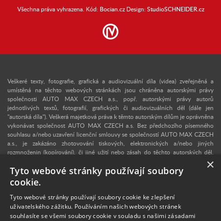
Všechna práva vyhrazena. Kód:
Bocian.cz
Design:
StudioSCHNEIDER.cz
Veškeré texty, fotografie, grafická a audiovizuální díla (videa) zveřejněná a
umístěná na těchto webových stránkách jsou chráněna autorskými právy
společnosti AUTO MAX CZECH a.s., popř. autorskými právy autorů
jednotlivých textů, fotografií, grafických či audiovizuálních děl (dále jen
"autorská díla"). Veškerá majetková práva k těmto autorským dílům je oprávněna
vykonávat společnost AUTO MAX CZECH a.s. Bez předchozího písemného
souhlasu a/nebo uzavření licenční smlouvy se společností AUTO MAX CZECH
a.s., je zakázáno zhotovování tiskových, elektronických a/nebo jiných
rozmnoženin (kopírování), či jiné užití nebo zásah do těchto autorských děl.
×
Upozorňujeme, že v případě neoprávněného užití autorského díla se lze
Tyto webové stránky používají soubory
domáhat dle § 40 zákona č. 121/2000 Sb., autorského zákona, vydání
dvojnásobku běžné licenční odměny, a v konkrétním případě se může jednat i o
cookie.
trestný čin dle § 270 zákona č. 40/2009 Sb., trestního zákoníku. V případě
zájmu o užití některého z autorských děl zveřejněných na těchto webových
Tyto webové stránky používají soubory cookie ke zlepšení
stránkách nás proto kontaktujte na e-mailové adrese:
info@retro-auto.cz
.
uživatelského zážitku. Používáním našich webových stránek
Autorem textů a některých fotografií je Martin Kusý.
souhlasíte se všemi soubory cookie v souladu s našimi zásadami