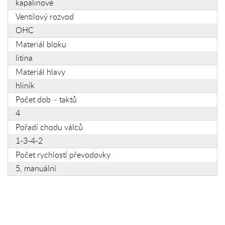
kapalinové
Ventilový rozvod
OHC
Materiál bloku
litina
Materiál hlavy
hliník
Počet dob – taktů
4
Pořadí chodu válců
1-3-4-2
Počet rychlostí převodovky
5, manuální