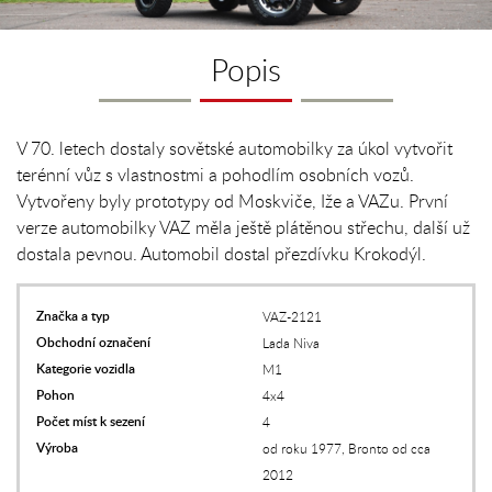
Popis
V 70. letech dostaly sovětské automobilky za úkol vytvořit
terénní vůz s vlastnostmi a pohodlím osobních vozů.
Vytvořeny byly prototypy od Moskviče, Iže a VAZu. První
verze automobilky VAZ měla ještě plátěnou střechu, další už
dostala pevnou. Automobil dostal přezdívku Krokodýl.
Značka a typ
VAZ-2121
Obchodní označení
Lada Niva
Kategorie vozidla
M1
Pohon
4x4
Počet míst k sezení
4
Výroba
od roku 1977, Bronto od cca
2012