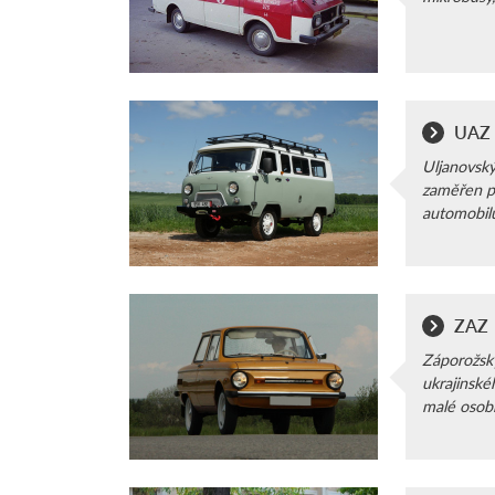
UAZ
Uljanovský
zaměřen p
automobilů
ZAZ
Záporožsk
ukrajinské
malé osobn