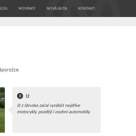
ALOG
NOVINKY
NOVÁ AUTA
KONTAKT
Záporožce.
Iž
Iž z Iževska začal vyrábět nejdříve
motocykly, později i osobní automobily.