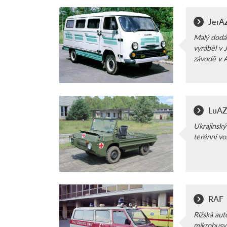
JerA
Malý dodáv
vyráběl v
závodě v A
LuA
Ukrajinský
terénní vo
RAF
Rižská aut
mikrobusy,