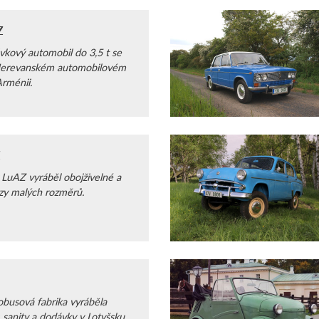
Z
kový automobil do 3,5 t se
 Jerevanském automobilovém
rménii.
Z
 LuAZ vyráběl obojživelné a
zy malých rozměrů.
obusová fabrika vyráběla
 sanity a dodávky v Lotyšsku.