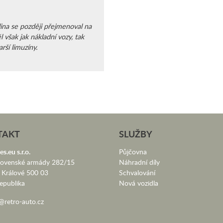
ina se později přejmenoval na
l však jak nákladní vozy, tak
rší limuzíny.
TAKT
SLUŽBY
es.eu s.r.o.
Půjčovna
lovenské armády 282/15
Náhradní díly
 Králové 500 03
Schvalování
epublika
Nová vozidla
@retro-auto.cz