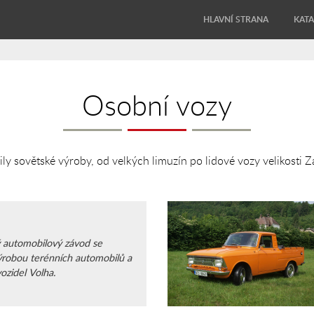
HLAVNÍ STRANA
KAT
Osobní vozy
y sovětské výroby, od velkých limuzín po lidové vozy velikosti 
 automobilový závod se
výrobou terénních automobilů a
vozidel Volha.