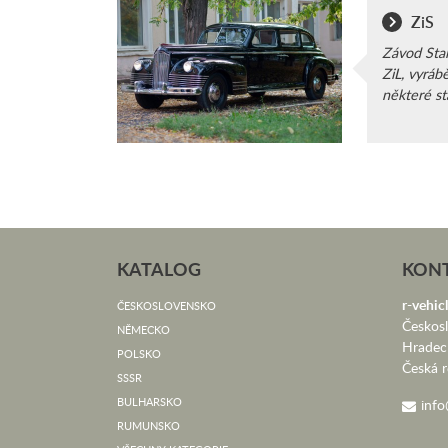
ZiS
Závod Stal
ZiL, vyrábě
některé sta
KATALOG
KON
r-vehicl
ČESKOSLOVENSKO
Českos
NĚMECKO
Hradec
POLSKO
Česká r
SSSR
BULHARSKO
info
RUMUNSKO