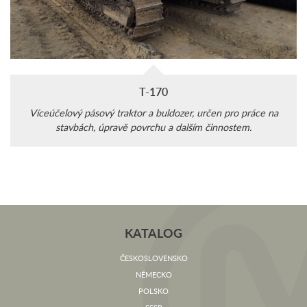
T-170
Víceúčelový pásový traktor a buldozer, určen pro práce na
stavbách, úpravě povrchu a dalším činnostem.
KATALOG
ČESKOSLOVENSKO
NĚMECKO
POLSKO