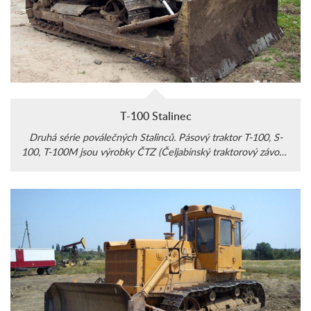
T-100 Stalinec
Druhá série poválečných Stalinců. Pásový traktor T-100, S-
100, T-100M jsou výrobky ČTZ (Čeljabinský traktorový závod).
Z nich vychází také pásové buldozery.