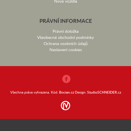
Nová vozidla
PRÁVNÍ INFORMACE
Právní doložka
Všeobecné obchodní podmínky
Ochrana osobních údajů
Nastavení cookies
Všechna práva vyhrazena. Kód:
Bocian.cz
Design:
StudioSCHNEIDER.cz