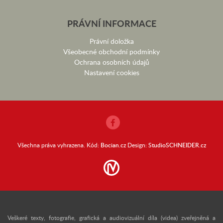
PRÁVNÍ INFORMACE
Právní doložka
Všeobecné obchodní podmínky
Ochrana osobních údajů
Nastavení cookies
Všechna práva vyhrazena. Kód:
Bocian.cz
Design:
StudioSCHNEIDER.cz
Veškeré texty, fotografie, grafická a audiovizuální díla (videa) zveřejněná a