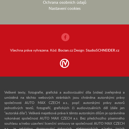
Ochrana osobních údajů
Nastavení cookies
Všechna práva vyhrazena. Kód:
Bocian.cz
Design:
StudioSCHNEIDER.cz
Veškeré texty, fotografie, grafická a audiovizuální díla (videa) zveřejněná a
umístěná na těchto webových stránkách jsou chráněna autorskými právy
společnosti AUTO MAX CZECH a.s., popř. autorskými právy autorů
jednotlivých textů, fotografií, grafických či audiovizuálních děl (dále jen
"autorská díla"). Veškerá majetková práva k těmto autorským dílům je oprávněna
vykonávat společnost AUTO MAX CZECH a.s. Bez předchozího písemného
souhlasu a/nebo uzavření licenční smlouvy se společností AUTO MAX CZECH
a.s., je zakázáno zhotovování tiskových, elektronických a/nebo jiných