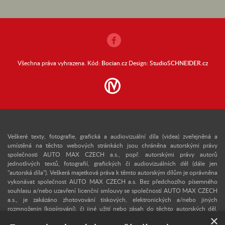
Všechna práva vyhrazena. Kód:
Bocian.cz
Design:
StudioSCHNEIDER.cz
Veškeré texty, fotografie, grafická a audiovizuální díla (videa) zveřejněná a
umístěná na těchto webových stránkách jsou chráněna autorskými právy
společnosti AUTO MAX CZECH a.s., popř. autorskými právy autorů
jednotlivých textů, fotografií, grafických či audiovizuálních děl (dále jen
"autorská díla"). Veškerá majetková práva k těmto autorským dílům je oprávněna
vykonávat společnost AUTO MAX CZECH a.s. Bez předchozího písemného
souhlasu a/nebo uzavření licenční smlouvy se společností AUTO MAX CZECH
a.s., je zakázáno zhotovování tiskových, elektronických a/nebo jiných
rozmnoženin (kopírování), či jiné užití nebo zásah do těchto autorských děl.
×
Upozorňujeme, že v případě neoprávněného užití autorského díla se lze