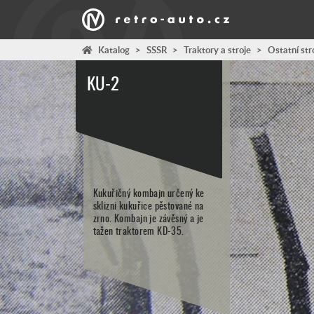
Katalog
>
SSSR
>
Traktory a stroje
>
Ostatní str
KU-2
Kukuřičný kombajn určený ke
sklizni kukuřice pěstované na
zrno. Kombajn je závěsný a je
tažen traktorem KD-35.