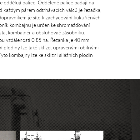
e oddělují palice. Oddělené palice padají na
od každým párem odtrhávacích válců je řezačka,
dopravníkem je síto k zachycování kukuřičných
obník kombajnu je určen ke shromažďování
rista, kombajnér a obsluhovač zásobníku.
ou vzdáleností 0,85 ha. Řezanka je 40 mm
í plodiny lze také sklízet upravenými obilnými
to kombajny lze ke sklizni silážních plodin