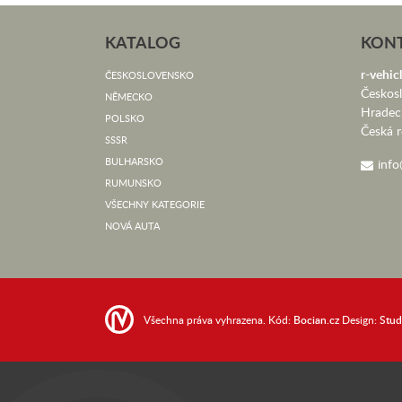
KATALOG
KON
r-vehicl
ČESKOSLOVENSKO
Českos
NĚMECKO
Hradec
POLSKO
Česká r
SSSR
BULHARSKO
info
RUMUNSKO
VŠECHNY KATEGORIE
NOVÁ AUTA
Všechna práva vyhrazena. Kód:
Bocian.cz
Design:
Stu