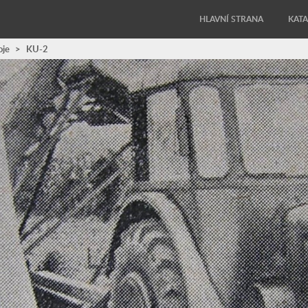
HLAVNÍ STRANA
KAT
oje
>
KU-2