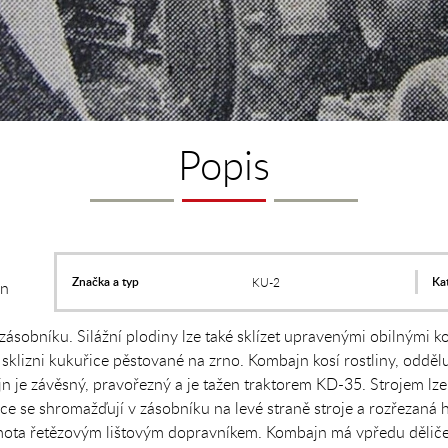
Popis
Značka a typ
Kat
KU-2
en
 zásobníku. Silážní plodiny lze také sklízet upravenými obilnými 
sklizni kukuřice pěstované na zrno. Kombajn kosí rostliny, odděluj
ajn je závěsný, pravořezný a je tažen traktorem KD-35. Strojem lz
ce se shromažďují v zásobníku na levé straně stroje a rozřezaná 
ota řetězovým lištovým dopravníkem. Kombajn má vpředu děliče, 