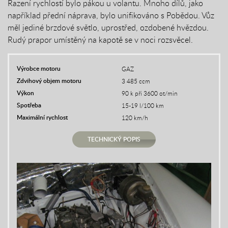
Řazení rychlostí bylo pákou u volantu. Mnoho dílů, jako
například přední náprava, bylo unifikováno s Pobědou. Vůz
měl jediné brzdové světlo, uprostřed, ozdobené hvězdou.
Rudý prapor umístěný na kapotě se v noci rozsvěcel.
Výrobce motoru
GAZ
Zdvihový objem motoru
3 485 ccm
Výkon
90 k při 3600 ot/min
Spotřeba
15-19 l/100 km
Maximální rychlost
120 km/h
TECHNICKÝ POPIS