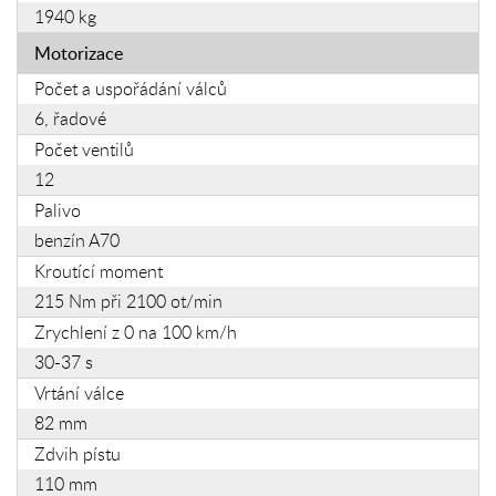
1940 kg
Motorizace
Počet a uspořádání válců
6, řadové
Počet ventilů
12
Palivo
benzín A70
Kroutící moment
215 Nm při 2100 ot/min
Zrychlení z 0 na 100 km/h
30-37 s
Vrtání válce
82 mm
Zdvih pístu
110 mm