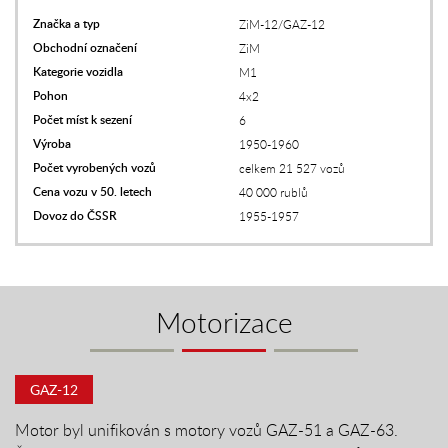
Značka a typ
ZiM-12/GAZ-12
Obchodní označení
ZiM
Kategorie vozidla
M1
Pohon
4x2
Počet míst k sezení
6
Výroba
1950-1960
Počet vyrobených vozů
celkem 21 527 vozů
Cena vozu v 50. letech
40 000 rublů
Dovoz do ČSSR
1955-1957
Motorizace
GAZ-12
Motor byl unifikován s motory vozů GAZ-51 a GAZ-63.