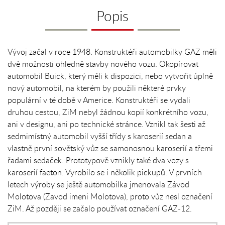
Popis
Vývoj začal v roce 1948. Konstruktéři automobilky GAZ měli
dvě možnosti ohledně stavby nového vozu. Okopírovat
automobil Buick, který měli k dispozici, nebo vytvořit úplně
nový automobil, na kterém by použili některé prvky
populární v té době v Americe. Konstruktéři se vydali
druhou cestou, ZiM nebyl žádnou kopií konkrétního vozu,
ani v designu, ani po technické stránce. Vznikl tak šesti až
sedmimístný automobil vyšší třídy s karoserií sedan a
vlastně první sovětský vůz se samonosnou karoserií a třemi
řadami sedaček. Prototypově vznikly také dva vozy s
karoserií faeton. Vyrobilo se i několik pickupů. V prvních
letech výroby se ještě automobilka jmenovala Závod
Molotova (Zavod imeni Molotova), proto vůz nesl označení
ZiM. Až později se začalo používat označení GAZ-12.