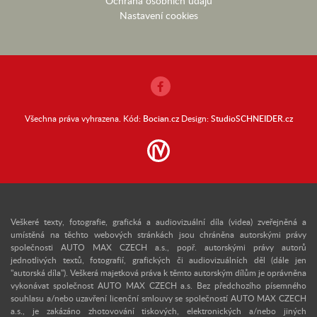
Ochrana osobních údajů
Nastavení cookies
Všechna práva vyhrazena. Kód:
Bocian.cz
Design:
StudioSCHNEIDER.cz
Veškeré texty, fotografie, grafická a audiovizuální díla (videa) zveřejněná a
umístěná na těchto webových stránkách jsou chráněna autorskými právy
společnosti AUTO MAX CZECH a.s., popř. autorskými právy autorů
jednotlivých textů, fotografií, grafických či audiovizuálních děl (dále jen
"autorská díla"). Veškerá majetková práva k těmto autorským dílům je oprávněna
vykonávat společnost AUTO MAX CZECH a.s. Bez předchozího písemného
souhlasu a/nebo uzavření licenční smlouvy se společností AUTO MAX CZECH
a.s., je zakázáno zhotovování tiskových, elektronických a/nebo jiných