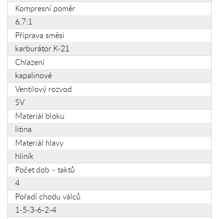
Kompresní poměr
6,7:1
Příprava směsi
karburátor K-21
Chlazení
kapalinové
Ventilový rozvod
SV
Materiál bloku
litina
Materiál hlavy
hliník
Počet dob – taktů
4
Pořadí chodu válců
1-5-3-6-2-4