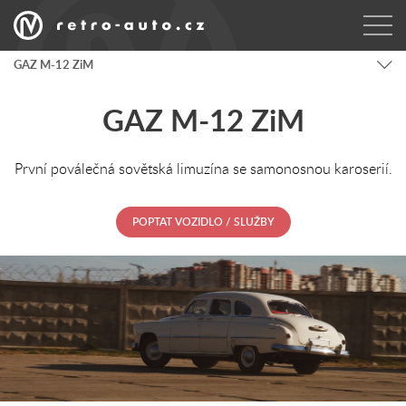
GAZ M-12 ZiM
GAZ M-12 ZiM
První poválečná sovětská limuzína se samonosnou karoserií.
POPTAT VOZIDLO / SLUŽBY