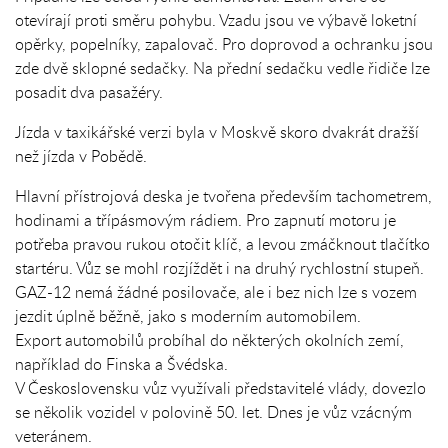
otevírají proti směru pohybu. Vzadu jsou ve výbavě loketní
opěrky, popelníky, zapalovač. Pro doprovod a ochranku jsou
zde dvě sklopné sedačky. Na přední sedačku vedle řidiče lze
posadit dva pasažéry.
Jízda v taxikářské verzi byla v Moskvě skoro dvakrát dražší
než jízda v Pobědě.
Hlavní přístrojová deska je tvořena především tachometrem,
hodinami a třípásmovým rádiem. Pro zapnutí motoru je
potřeba pravou rukou otočit klíč, a levou zmáčknout tlačítko
startéru. Vůz se mohl rozjíždět i na druhý rychlostní stupeň.
GAZ-12 nemá žádné posilovače, ale i bez nich lze s vozem
jezdit úplně běžně, jako s moderním automobilem.
Export automobilů probíhal do některých okolních zemí,
například do Finska a Švédska.
V Československu vůz využívali představitelé vlády, dovezlo
se několik vozidel v polovině 50. let. Dnes je vůz vzácným
veteránem.