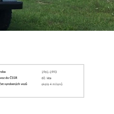
roba
1961-1993
voz do ČSSR
60. léta
čet vyrobených vozů
okolo 4 milionů