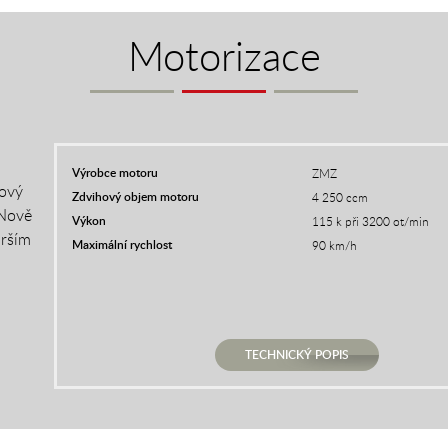
Motorizace
Výrobce motoru
ZMZ
cový
Zdvihový objem motoru
4 250 ccm
 Nově
Výkon
115 k při 3200 ot/min
arším
Maximální rychlost
90 km/h
TECHNICKÝ POPIS