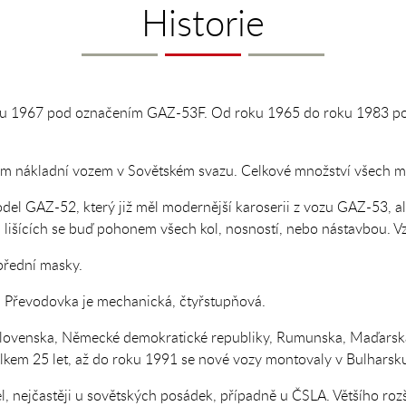
Historie
roku 1967 pod označením GAZ-53F. Od roku 1965 do roku 1983 
m nákladní vozem v Sovětském svazu. Celkové množství všech mod
el GAZ-52, který již měl modernější karoserii z vozu GAZ-53, ale
 lišících se buď pohonem všech kol, nosností, nebo nástavbou. Vz
 přední masky.
. Převodovka je mechanická, čtyřstupňová.
lovenska, Německé demokratické republiky, Rumunska, Maďarska,
elkem 25 let, až do roku 1991 se nové vozy montovaly v Bulharsk
l, nejčastěji u sovětských posádek, případně u ČSLA. Většího rozš