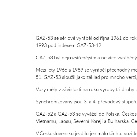
GAZ-53 se sériově vyráběl od října 1961 do 
1993 pod indexem GAZ-53-12.
GAZ-53 byl nejrozšířenějším a nejvíce vyráběný
Mezi lety 1966 a 1989 se vyráběl přechodný mod
51. GAZ-53 sloužil jako základ pro mnoho verzí,
Vozy měly v závislosti na roku výroby tři druhy
Synchronizovány jsou 3. a 4. převodový stupeň
GAZ-52 a GAZ-53 se vyvážel do Polska, Českos
Vietnamu, Laosu, Severní Koreji a Bulharska. C
V Československu jezdilo jen málo těchto vozide