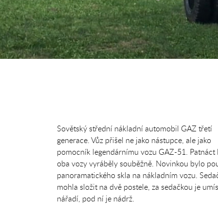
Sovětský střední nákladní automobil GAZ třetí
generace. Vůz přišel ne jako nástupce, ale jako
pomocník legendárnímu vozu GAZ-51. Patnáct l
oba vozy vyráběly souběžně. Novinkou bylo pou
panoramatického skla na nákladním vozu. Seda
mohla složit na dvě postele, za sedačkou je umí
nářadí, pod ní je nádrž.