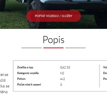
POPTAT VOZIDLO / SLUŽBY
Popis
Značka a typ
Vý
GAZ 53
Kategorie vozidla
Do
N2
et se
Pohon
Po
4x2
žití
Počet míst k sezení
3
čka se
stěno