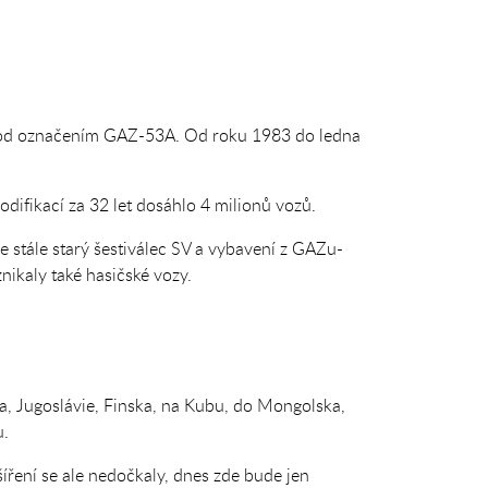
pod označením GAZ-53A. Od roku 1983 do ledna
ifikací za 32 let dosáhlo 4 milionů vozů.
 stále starý šestiválec SV a vybavení z GAZu-
nikaly také hasičské vozy.
 Jugoslávie, Finska, na Kubu, do Mongolska,
u.
íření se ale nedočkaly, dnes zde bude jen