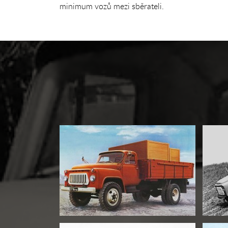
minimum vozů mezi sběrateli.