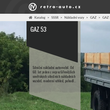
Katalog
>
SSSR
>
Nákladní vozy
>
GAZ
>
GAZ 
GAZ 53
Silniční nákladní automobil. Od
60. let jeden z nejrozšířenějších
sovětských silničních nákladních
vozidel, moderní vzhled, pohodl...