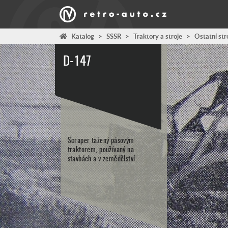
Katalog
>
SSSR
>
Traktory a stroje
>
Ostatní str
D-147
Scraper tažený pásovým
traktorem, používaný na
stavbách a v zemědělství.