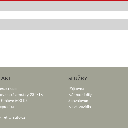
TAKT
SLUŽBY
es.eu s.r.o.
Půjčovna
lovenské armády 282/15
Náhradní díly
 Králové 500 03
Schvalování
epublika
Nová vozidla
@retro-auto.cz