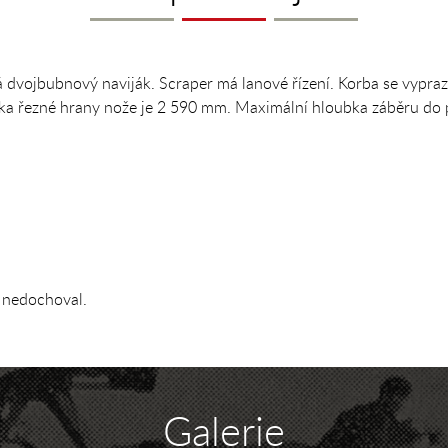
má dvojbubnový naviják. Scraper má lanové řízení. Korba se vypr
lka řezné hrany nože je 2 590 mm. Maximální hloubka záběru do
 nedochoval.
Galerie