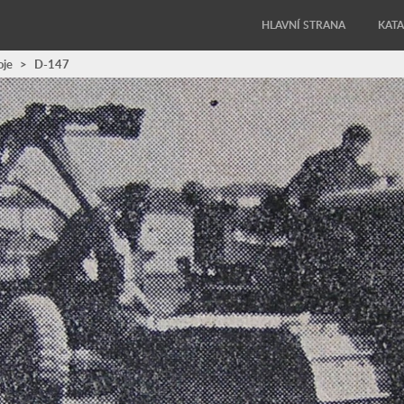
HLAVNÍ STRANA
KAT
oje
>
D-147