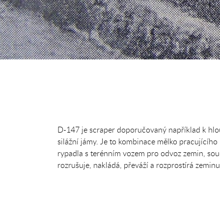
D-147 je scraper doporučovaný například k hl
silážní jámy. Je to kombinace mělko pracujícího
rypadla s terénním vozem pro odvoz zemin, so
rozrušuje, nakládá, převáží a rozprostírá zemin