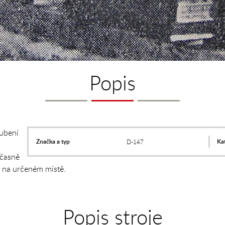
Popis
oubení
Značka a typ
Kat
D-147
učasně
u na určeném místě.
Popis stroje