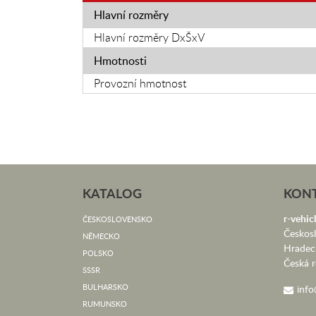
Hlavní rozměry
Hlavní rozměry DxŠxV
Hmotnosti
Provozní hmotnost
KATALOG
KON
r-vehicl
ČESKOSLOVENSKO
Českos
NĚMECKO
Hradec
POLSKO
Česká r
SSSR
BULHARSKO
info
RUMUNSKO