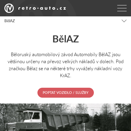
BělAZ
BělAZ
Běloruský automobilový závod Automobily BělAZ jsou
většinou určeny na převoz velkých nákladů v dolech. Pod
značkou Bělaz se na některé trhy vyvážely nákladní vozy
KrAZ.
POPTAT VOZIDLO / SLUŽBY