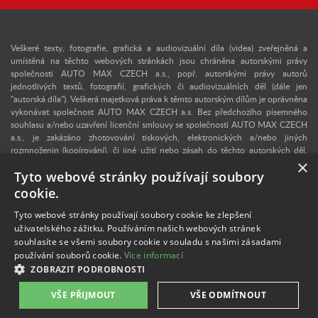
Veškeré texty, fotografie, grafická a audiovizuální díla (videa) zveřejněná a
umístěná na těchto webových stránkách jsou chráněna autorskými právy
společnosti AUTO MAX CZECH a.s., popř. autorskými právy autorů
jednotlivých textů, fotografií, grafických či audiovizuálních děl (dále jen
"autorská díla"). Veškerá majetková práva k těmto autorským dílům je oprávněna
vykonávat společnost AUTO MAX CZECH a.s. Bez předchozího písemného
souhlasu a/nebo uzavření licenční smlouvy se společností AUTO MAX CZECH
a.s., je zakázáno zhotovování tiskových, elektronických a/nebo jiných
rozmnoženin (kopírování), či jiné užití nebo zásah do těchto autorských děl.
×
Upozorňujeme, že v případě neoprávněného užití autorského díla se lze
Tyto webové stránky používají soubory
domáhat dle § 40 zákona č. 121/2000 Sb., autorského zákona, vydání
dvojnásobku běžné licenční odměny, a v konkrétním případě se může jednat i o
cookie.
trestný čin dle § 270 zákona č. 40/2009 Sb., trestního zákoníku. V případě
zájmu o užití některého z autorských děl zveřejněných na těchto webových
Tyto webové stránky používají soubory cookie ke zlepšení
stránkách nás proto kontaktujte na e-mailové adrese:
info@retro-auto.cz
.
uživatelského zážitku. Používáním našich webových stránek
Autorem textů a některých fotografií je Martin Kusý.
souhlasíte se všemi soubory cookie v souladu s našimi zásadami
používání souborů cookie.
Více informací
Veškeré fotografie uveřejněné na těchto webových stránkách mají pouze
ZOBRAZIT PODROBNOSTI
informativní a ilustrační charakter.
VŠE PŘIJMOUT
VŠE ODMÍTNOUT