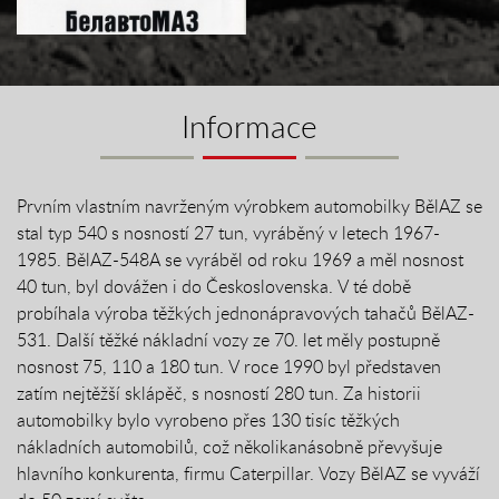
Informace
Prvním vlastním navrženým výrobkem automobilky BělAZ se
stal typ 540 s nosností 27 tun, vyráběný v letech 1967-
1985. BělAZ-548A se vyráběl od roku 1969 a měl nosnost
40 tun, byl dovážen i do Československa. V té době
probíhala výroba těžkých jednonápravových tahačů BělAZ-
531. Další těžké nákladní vozy ze 70. let měly postupně
nosnost 75, 110 a 180 tun. V roce 1990 byl představen
zatím nejtěžší sklápěč, s nosností 280 tun. Za historii
automobilky bylo vyrobeno přes 130 tisíc těžkých
nákladních automobilů, což několikanásobně převyšuje
hlavního konkurenta, firmu Caterpillar. Vozy BělAZ se vyváží