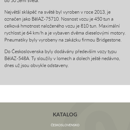
do 50 zemí světa.
Největší sklápěč na světě byl vyroben v roce 2013, je
označen jako BělAZ-75710. Nosnost vozu je 450 tun a
celková hmotnost naloženého vozu je 810 tun. Maximální
rychlost je 64 km/h a je vybaven dvěma dieselovými motory.
Pneumatiky byly vyrobeny na zakázku firmou Bridgestone.
Do Československa byly dodávány především vozy typu
BělAZ-548A. Ty sloužily v lomech a dolech ještě nedávno,
dnes už jsou obvykle odstaveny.
KATALOG
ČESKOSLOVENSKO