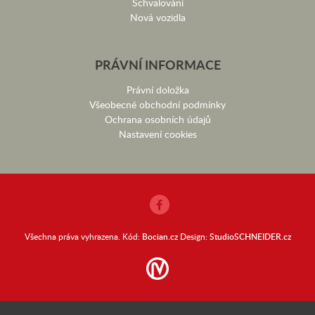
Schvalování
Nová vozidla
PRÁVNÍ INFORMACE
Právní doložka
Všeobecné obchodní podmínky
Ochrana osobních údajů
Nastavení cookies
Všechna práva vyhrazena. Kód:
Bocian.cz
Design:
StudioSCHNEIDER.cz