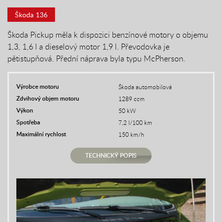
Škoda 136
Škoda Pickup měla k dispozici benzínové motory o objemu
1,3, 1,6 l a dieselový motor 1,9 l. Převodovka je
pětistupňová. Přední náprava byla typu McPherson.
Výrobce motoru
Škoda automobilová
Zdvihový objem motoru
1289 ccm
Výkon
50 kW
Spotřeba
7,2 l/100 km
Maximální rychlost
150 km/h
TECHNICKÝ POPIS