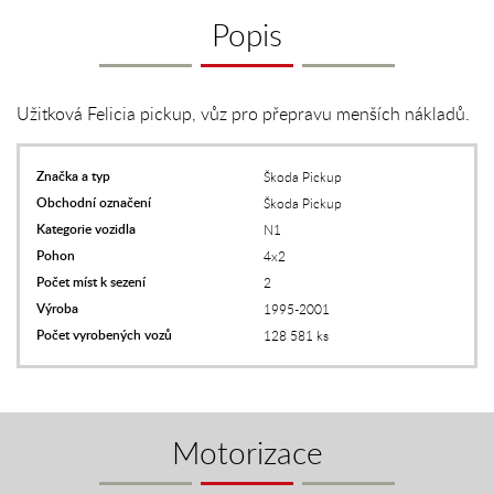
Popis
Užitková Felicia pickup, vůz pro přepravu menších nákladů.
Značka a typ
Škoda Pickup
Obchodní označení
Škoda Pickup
Kategorie vozidla
N1
Pohon
4x2
Počet míst k sezení
2
Výroba
1995-2001
Počet vyrobených vozů
128 581 ks
Motorizace