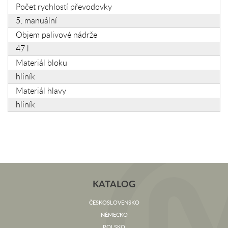
Počet rychlostí převodovky
5, manuální
Objem palivové nádrže
47 l
Materiál bloku
hliník
Materiál hlavy
hliník
KATALOG
ČESKOSLOVENSKO
NĚMECKO
POLSKO