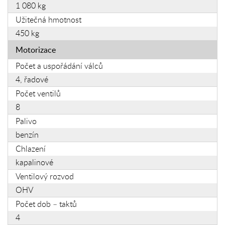
1 080 kg
Užitečná hmotnost
450 kg
Motorizace
Počet a uspořádání válců
4, řadové
Počet ventilů
8
Palivo
benzín
Chlazení
kapalinové
Ventilový rozvod
OHV
Počet dob – taktů
4