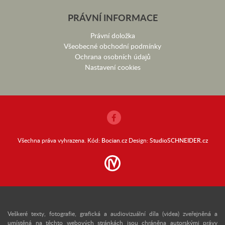
PRÁVNÍ INFORMACE
Právní doložka
Všeobecné obchodní podmínky
Ochrana osobních údajů
Nastavení cookies
Všechna práva vyhrazena. Kód:
Bocian.cz
Design:
StudioSCHNEIDER.cz
Veškeré texty, fotografie, grafická a audiovizuální díla (videa) zveřejněná a
umístěná na těchto webových stránkách jsou chráněna autorskými právy