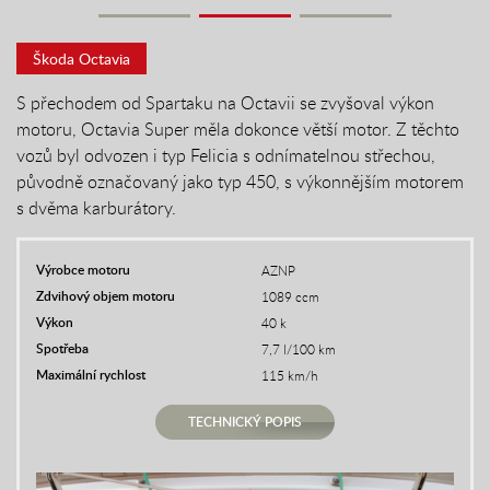
Škoda Octavia
S přechodem od Spartaku na Octavii se zvyšoval výkon
motoru, Octavia Super měla dokonce větší motor. Z těchto
vozů byl odvozen i typ Felicia s odnímatelnou střechou,
původně označovaný jako typ 450, s výkonnějším motorem
s dvěma karburátory.
Výrobce motoru
AZNP
Zdvihový objem motoru
1089 ccm
Výkon
40 k
Spotřeba
7,7 l/100 km
Maximální rychlost
115 km/h
TECHNICKÝ POPIS