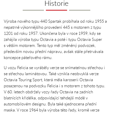
Historie
Výroba nového typu 440 Spartak probíhala od roku 1955 a
nepatrně výkonnějšího provedení 445 s motorem z typu
1201 od roku 1957. Ukončena byla v roce 1959, kdy se
zahájila výroba typu Octavia a poté i typu Octavia Super
s větším motorem. Tento typ měl změněný podvozek,
především novou přední nápravu, avšak stále přetrvávala
koncepce páteřového rámu.
U vozu Felicia se vyráběly verze se snímatelnou střechou i
se střechou laminátovou. Také vznikla neobvyklá verze
Octavia Touring Sport, která měla karoserii Octavia
posazenou na podvozku Felicia i s motorem z tohoto typu.
V 60. letech obdržely vozy řady Octavia na zadních
blatnících křidélka, odpovídající tehdejší módě v
automobilovém designu. Byla také sjednocena přední
maska. V roce 1964 byla výroba této řady, kromě verze