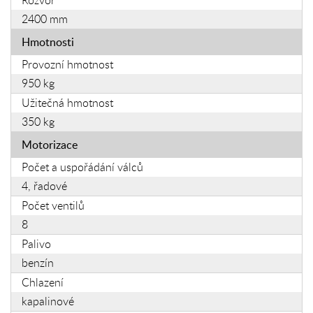
2400 mm
Hmotnosti
Provozní hmotnost
950 kg
Užitečná hmotnost
350 kg
Motorizace
Počet a uspořádání válců
4, řadové
Počet ventilů
8
Palivo
benzín
Chlazení
kapalinové