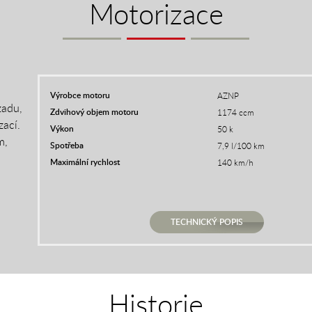
Motorizace
Výrobce motoru
AZNP
zadu,
Zdvihový objem motoru
1174 ccm
zací.
Výkon
50 k
m,
Spotřeba
7,9 l/100 km
Maximální rychlost
140 km/h
TECHNICKÝ POPIS
Historie