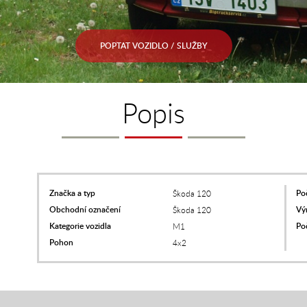
POPTAT VOZIDLO / SLUŽBY
Popis
Značka a typ
Poč
Škoda 120
Obchodní označení
Vý
Škoda 120
Kategorie vozidla
Po
M1
Pohon
4x2