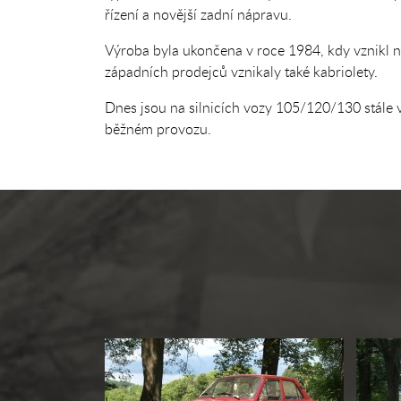
řízení a novější zadní nápravu.
Výroba byla ukončena v roce 1984, kdy vznikl no
západních prodejců vznikaly také kabriolety.
Dnes jsou na silnicích vozy 105/120/130 stále v 
běžném provozu.