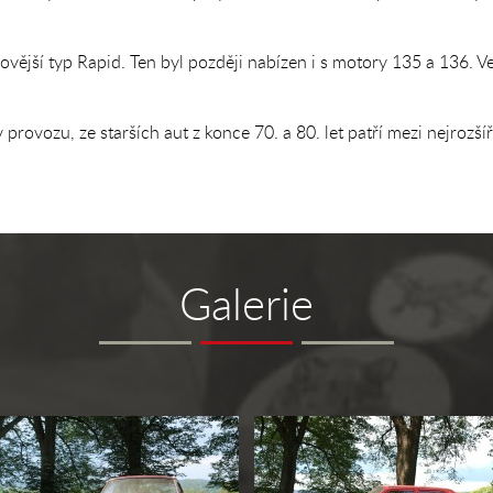
vější typ Rapid. Ten byl později nabízen i s motory 135 a 136. V
provozu, ze starších aut z konce 70. a 80. let patří mezi nejrozší
Galerie