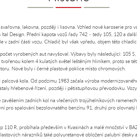
svařovna, lakovna, později i lisovna. Vzhled nové karoserie pro
tal Design. Přední kapota vozů řady 742 – tedy 105, 120 a další
e v zadní části vozu. Chladič byl však vpředu, objem této chladící
očet vyrobených aut navyšoval. Výbavy byly následující: 105 S, 1
tvořenou kolem 4 kulatých světel leštěným hliníkem, proto se tét
toru. Nové byly i černé plastové poklice místo chromových.
ti palcová kola. Od podzimu 1983 začala výroba modernizovaného
ostaly hřebenové řízení, později i pětistupňovou převodovku. Vozy
 zavěšením zadních kol na vlečených trojúhelníkových ramenech
vní pro spalování bezolovnatého benzínu 91, druhý pro olovnatý 
typ 110 R, probíhala především v Kvasinách a malé množství v BAZ
lastových nárazníků také polyuretanové obložení palubní desky 