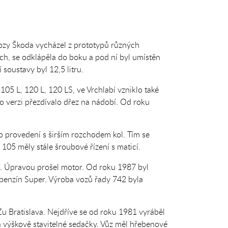
 vozy Škoda vycházel z prototypů různých
ch, se odklápěla do boku a pod ní byl umístěn
 soustavy byl 12,5 litru.
05 L, 120 L, 120 LS, ve Vrchlabí vzniklo také
o verzi přezdívalo dřez na nádobí. Od roku
 provedení s širším rozchodem kol. Tím se
 105 měly stále šroubové řízení s maticí.
. Úpravou prošel motor. Od roku 1987 byl
benzín Super. Výroba vozů řady 742 byla
u Bratislava. Nejdříve se od roku 1981 vyráběl
a výškově stavitelné sedačky. Vůz měl hřebenové