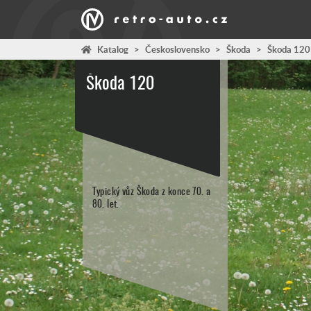
Katalog
>
Československo
>
Škoda
>
Škoda 120
Škoda 120
Typický vůz Škoda z konce 70. a
80. let.