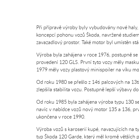
Při přípravě výroby byly vybudovány nové haly, 
koncepcí pohonu vozů Škoda, navržené studiem I
zavazadlový prostor. Také motor byl umístěn stál
Výroba byla zahájena v roce 1976, postupně se p
provedení 120 GLS. První tyto vozy měly masku 
1979 měly vozy plastový minispoiler na víku mo
Od roku 1980 se přešlo z 14ti palcových na 13
zlepšila stabilita vozu. Postupně lepší výbavy d
Od roku 1985 byla zahájena výroba typu 130 se
navíc v nabídce vozů nový motor 135 a 136, pr
ukončena v roce 1990.
Výroba vozů s karoserií kupé, navazujících na 
typ Škoda 120 Garde, který měl kromě větších p