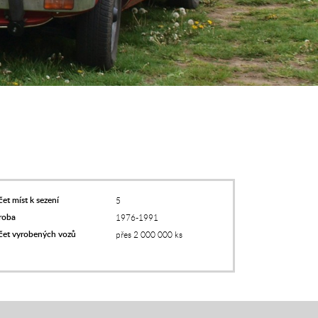
et míst k sezení
5
roba
1976-1991
čet vyrobených vozů
přes 2 000 000 ks