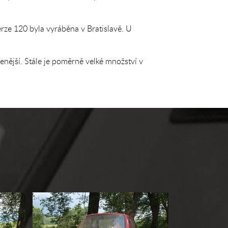
erze 120 byla vyráběna v Bratislavě. U
řenější. Stále je poměrně velké množství v