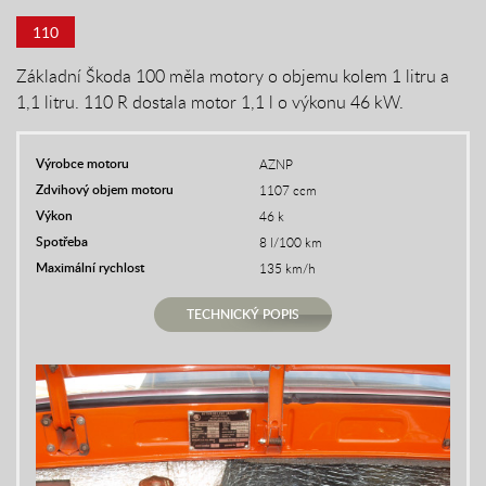
110
Základní Škoda 100 měla motory o objemu kolem 1 litru a
1,1 litru. 110 R dostala motor 1,1 l o výkonu 46 kW.
Výrobce motoru
AZNP
Zdvihový objem motoru
1107 ccm
Výkon
46 k
Spotřeba
8 l/100 km
Maximální rychlost
135 km/h
TECHNICKÝ POPIS