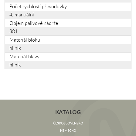
Počet rychlostí převodovky
4, manuální
Objem palivové nádrže
38 l
Materiál bloku
hliník
Materiál hlavy
hliník
KATALOG
ČESKOSLOVENSKO
NĚMECKO