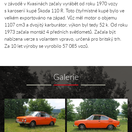
v závodě v Kvasinách začaly vyrábět od roku 1970 vozy
s karoserií kupé Škoda 110 R. Toto čtyřmístné kupé bylo ve
velkém exportováno na západ. Vůz měl motor o objemu
1107 cm3 a dvojitý karburátor, výkon byl tedy 52 k. Od roku
1973 začala montáž 4 předních světlometů. Začala být
nabízena verze s volantem vpravo, určená pro britský trh.
Za 10 let výroby se vyrobilo 57 085 vozů.
Galerie