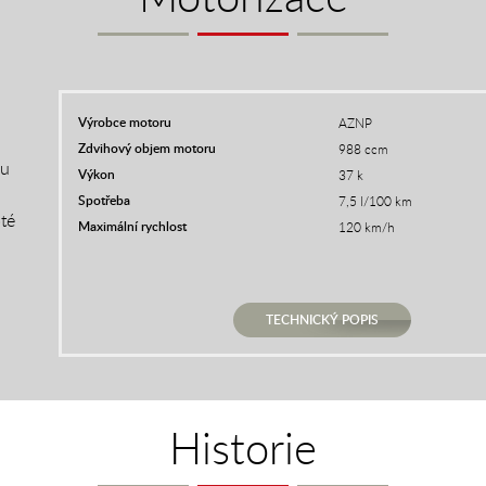
Výrobce motoru
AZNP
Zdvihový objem motoru
988 ccm
ku
Výkon
37 k
Spotřeba
7,5 l/100 km
té
Maximální rychlost
120 km/h
TECHNICKÝ POPIS
Historie