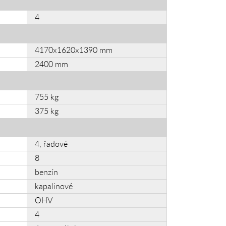
4
4170x1620x1390 mm
2400 mm
755 kg
375 kg
4, řadové
8
benzín
kapalinové
OHV
4