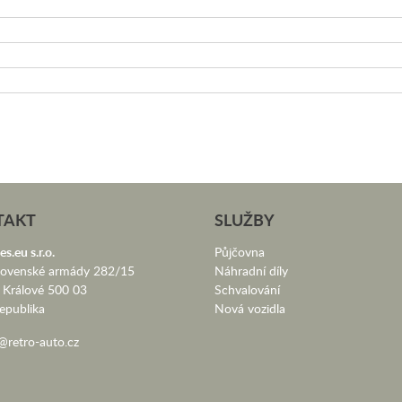
TAKT
SLUŽBY
es.eu s.r.o.
Půjčovna
lovenské armády 282/15
Náhradní díly
 Králové 500 03
Schvalování
epublika
Nová vozidla
@retro-auto.cz