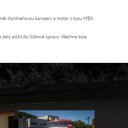
ěl čtyřdveřovou karoserii a motor z typu MBX.
daly složit do lůžkové úpravy. Všechna kola