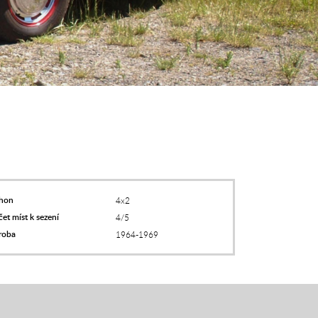
hon
4x2
et míst k sezení
4/5
roba
1964-1969