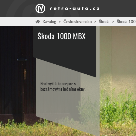
Katalog
>
Československo
>
Škoda
>
Škoda 10
Škoda 1000 MBX
Neobvyklá koncepce s
bezrámovými bočními okny.