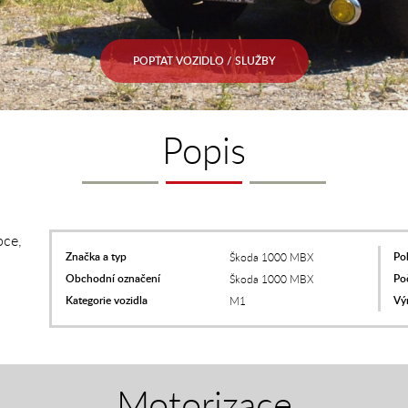
POPTAT VOZIDLO / SLUŽBY
Popis
pce,
Značka a typ
Po
Škoda 1000 MBX
Obchodní označení
Poč
Škoda 1000 MBX
Kategorie vozidla
Vý
M1
Motorizace