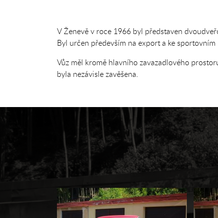
V Ženevě v roce 1966 byl představen dvoudveř
Byl určen především na export a ke sportovním
Vůz měl kromě hlavního zavazadlového prostoru 
byla nezávisle zavěšena.