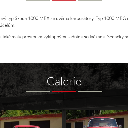
ový typ Škoda 1000 MBX se dvěma karburátory. Typ 1000 MBG m
 účelům.
také malý prostor za výklopnými zadními sedačkami. Sedačky se 
Galerie