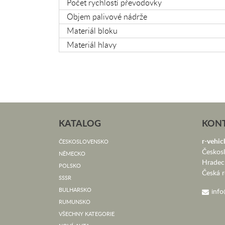
Počet rychlostí převodovky
Objem palivové nádrže
Materiál bloku
Materiál hlavy
KATALOG
KON
r-vehicl
ČESKOSLOVENSKO
Českos
NĚMECKO
Hradec
POLSKO
Česká r
SSSR
BULHARSKO
info
RUMUNSKO
VŠECHNY KATEGORIE