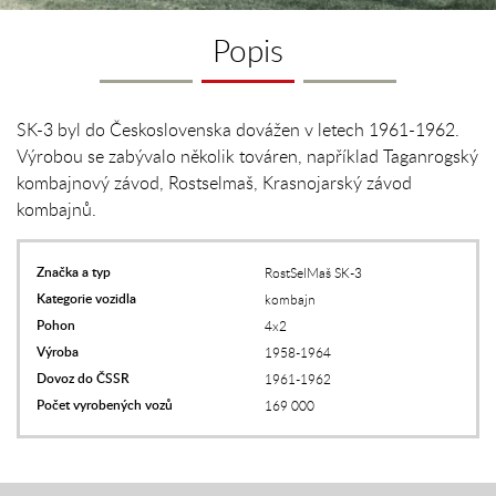
Popis
SK-3 byl do Československa dovážen v letech 1961-1962.
Výrobou se zabývalo několik továren, například Taganrogský
kombajnový závod, Rostselmaš, Krasnojarský závod
kombajnů.
Značka a typ
RostSelMaš SK-3
Kategorie vozidla
kombajn
Pohon
4x2
Výroba
1958-1964
Dovoz do ČSSR
1961-1962
Počet vyrobených vozů
169 000