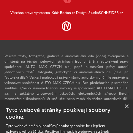
Všechna práva vyhrazena. Kód:
Bocian.cz
Design:
StudioSCHNEIDER.cz
Veškeré texty, fotografie, grafická a audiovizuální díla (videa) zveřejněná a
umístěná na těchto webových stránkách jsou chráněna autorskými právy
společnosti AUTO MAX CZECH a.s., popř. autorskými právy autorů
jednotlivých textů, fotografií, grafických či audiovizuálních děl (dále jen
"autorská díla"). Veškerá majetková práva k těmto autorským dílům je oprávněna
vykonávat společnost AUTO MAX CZECH a.s. Bez předchozího písemného
souhlasu a/nebo uzavření licenční smlouvy se společností AUTO MAX CZECH
a.s., je zakázáno zhotovování tiskových, elektronických a/nebo jiných
rozmnoženin (kopírování), či jiné užití nebo zásah do těchto autorských děl.
×
Upozorňujeme, že v případě neoprávněného užití autorského díla se lze
Tyto webové stránky používají soubory
domáhat dle § 40 zákona č. 121/2000 Sb., autorského zákona, vydání
dvojnásobku běžné licenční odměny, a v konkrétním případě se může jednat i o
cookie.
trestný čin dle § 270 zákona č. 40/2009 Sb., trestního zákoníku. V případě
zájmu o užití některého z autorských děl zveřejněných na těchto webových
Tyto webové stránky používají soubory cookie ke zlepšení
stránkách nás proto kontaktujte na e-mailové adrese:
info@retro-auto.cz
.
uživatelského zážitku. Používáním našich webových stránek