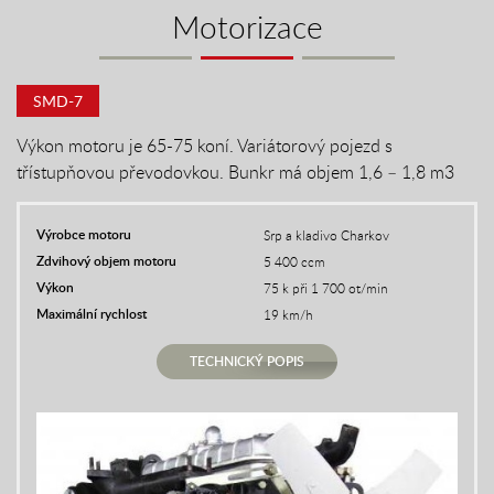
Motorizace
SMD-7
Výkon motoru je 65-75 koní. Variátorový pojezd s
třístupňovou převodovkou. Bunkr má objem 1,6 – 1,8 m3
Výrobce motoru
Srp a kladivo Charkov
Zdvihový objem motoru
5 400 ccm
Výkon
75 k při 1 700 ot/min
Maximální rychlost
19 km/h
TECHNICKÝ POPIS