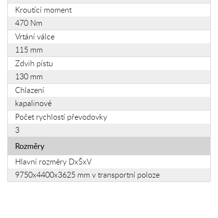
Kroutící moment
470 Nm
Vrtání válce
115 mm
Zdvih pístu
130 mm
Chlazení
kapalinové
Počet rychlostí převodovky
3
Rozměry
Hlavní rozměry DxŠxV
9750x4400x3625 mm v transportní poloze