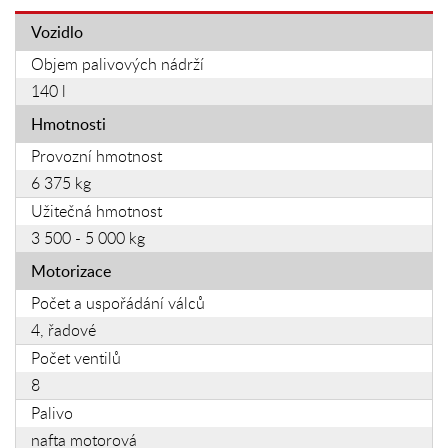
Vozidlo
Objem palivových nádrží
140 l
Hmotnosti
Provozní hmotnost
6 375 kg
Užitečná hmotnost
3 500 - 5 000 kg
Motorizace
Počet a uspořádání válců
4, řadové
Počet ventilů
8
Palivo
nafta motorová