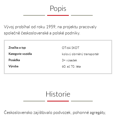
Popis
Vývoj probíhal od roku 1959, na projektu pracovaly
společně československé a polské podniky.
Značka a typ
OT-64 SKOT
Kategorie vozidla
kolový obrněný transportér
Posádka
3+ výsadek
Výroba
60. až 70. léta
Historie
Československo zajišťovalo podvozek, pohonné agregáty,