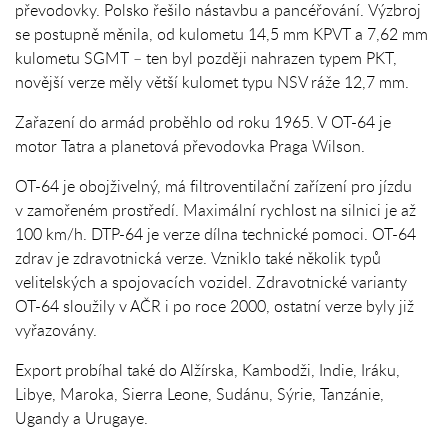
převodovky. Polsko řešilo nástavbu a pancéřování. Výzbroj
se postupně měnila, od kulometu 14,5 mm KPVT a 7,62 mm
kulometu SGMT – ten byl později nahrazen typem PKT,
novější verze měly větší kulomet typu NSV ráže 12,7 mm.
Zařazení do armád proběhlo od roku 1965. V OT-64 je
motor Tatra a planetová převodovka Praga Wilson.
OT-64 je obojživelný, má filtroventilační zařízení pro jízdu
v zamořeném prostředí. Maximální rychlost na silnici je až
100 km/h. DTP-64 je verze dílna technické pomoci. OT-64
zdrav je zdravotnická verze. Vzniklo také několik typů
velitelských a spojovacích vozidel. Zdravotnické varianty
OT-64 sloužily v AČR i po roce 2000, ostatní verze byly již
vyřazovány.
Export probíhal také do Alžírska, Kambodži, Indie, Iráku,
Libye, Maroka, Sierra Leone, Sudánu, Sýrie, Tanzánie,
Ugandy a Urugaye.