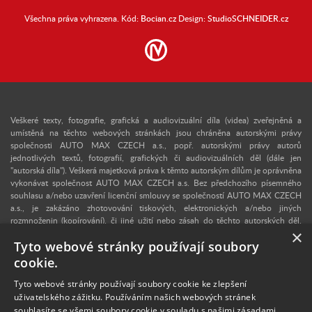
Všechna práva vyhrazena. Kód:
Bocian.cz
Design:
StudioSCHNEIDER.cz
Veškeré texty, fotografie, grafická a audiovizuální díla (videa) zveřejněná a
umístěná na těchto webových stránkách jsou chráněna autorskými právy
společnosti AUTO MAX CZECH a.s., popř. autorskými právy autorů
jednotlivých textů, fotografií, grafických či audiovizuálních děl (dále jen
"autorská díla"). Veškerá majetková práva k těmto autorským dílům je oprávněna
vykonávat společnost AUTO MAX CZECH a.s. Bez předchozího písemného
souhlasu a/nebo uzavření licenční smlouvy se společností AUTO MAX CZECH
a.s., je zakázáno zhotovování tiskových, elektronických a/nebo jiných
rozmnoženin (kopírování), či jiné užití nebo zásah do těchto autorských děl.
×
Upozorňujeme, že v případě neoprávněného užití autorského díla se lze
Tyto webové stránky používají soubory
domáhat dle § 40 zákona č. 121/2000 Sb., autorského zákona, vydání
dvojnásobku běžné licenční odměny, a v konkrétním případě se může jednat i o
cookie.
trestný čin dle § 270 zákona č. 40/2009 Sb., trestního zákoníku. V případě
zájmu o užití některého z autorských děl zveřejněných na těchto webových
Tyto webové stránky používají soubory cookie ke zlepšení
stránkách nás proto kontaktujte na e-mailové adrese:
info@retro-auto.cz
.
uživatelského zážitku. Používáním našich webových stránek
Autorem textů a některých fotografií je Martin Kusý.
souhlasíte se všemi soubory cookie v souladu s našimi zásadami