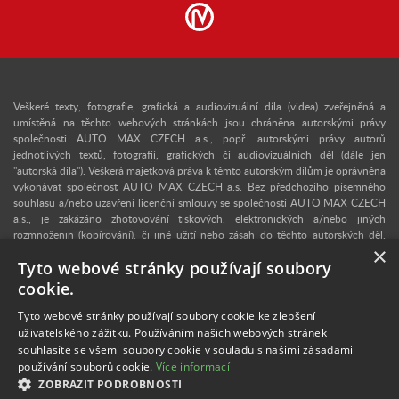
Veškeré texty, fotografie, grafická a audiovizuální díla (videa) zveřejněná a
umístěná na těchto webových stránkách jsou chráněna autorskými právy
společnosti AUTO MAX CZECH a.s., popř. autorskými právy autorů
jednotlivých textů, fotografií, grafických či audiovizuálních děl (dále jen
"autorská díla"). Veškerá majetková práva k těmto autorským dílům je oprávněna
vykonávat společnost AUTO MAX CZECH a.s. Bez předchozího písemného
souhlasu a/nebo uzavření licenční smlouvy se společností AUTO MAX CZECH
a.s., je zakázáno zhotovování tiskových, elektronických a/nebo jiných
rozmnoženin (kopírování), či jiné užití nebo zásah do těchto autorských děl.
×
Upozorňujeme, že v případě neoprávněného užití autorského díla se lze
Tyto webové stránky používají soubory
domáhat dle § 40 zákona č. 121/2000 Sb., autorského zákona, vydání
dvojnásobku běžné licenční odměny, a v konkrétním případě se může jednat i o
cookie.
trestný čin dle § 270 zákona č. 40/2009 Sb., trestního zákoníku. V případě
zájmu o užití některého z autorských děl zveřejněných na těchto webových
Tyto webové stránky používají soubory cookie ke zlepšení
stránkách nás proto kontaktujte na e-mailové adrese:
info@retro-auto.cz
.
uživatelského zážitku. Používáním našich webových stránek
Autorem textů a některých fotografií je Martin Kusý.
souhlasíte se všemi soubory cookie v souladu s našimi zásadami
používání souborů cookie.
Více informací
Veškeré fotografie uveřejněné na těchto webových stránkách mají pouze
ZOBRAZIT PODROBNOSTI
informativní a ilustrační charakter.