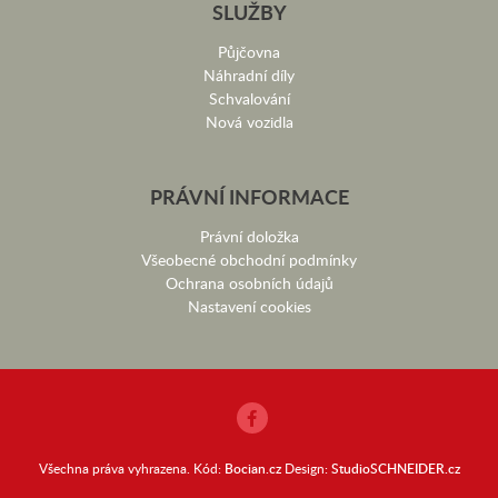
SLUŽBY
Půjčovna
Náhradní díly
Schvalování
Nová vozidla
PRÁVNÍ INFORMACE
Právní doložka
Všeobecné obchodní podmínky
Ochrana osobních údajů
Nastavení cookies
Všechna práva vyhrazena. Kód:
Bocian.cz
Design:
StudioSCHNEIDER.cz