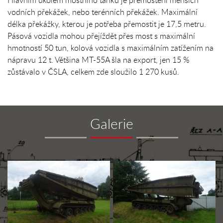
Hlavním úkolem mostního tanku je přemostění menších
vodních překážek, nebo terénních překážek. Maximální
délka překážky, kterou je potřeba přemostit je 17,5 metru.
Pásová vozidla mohou přejíždět přes most s maximální
hmotností 50 tun, kolová vozidla s maximálním zatížením na
nápravu 12 t. Většina MT-55A šla na export, jen 15 %
zůstávalo v ČSLA, celkem zde sloužilo 1 270 kusů.
Galerie