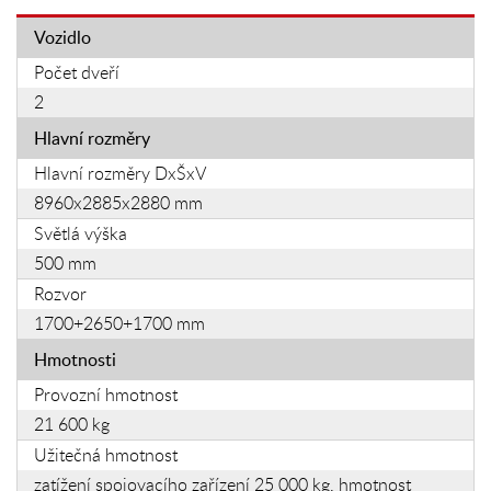
Vozidlo
Počet dveří
2
Hlavní rozměry
Hlavní rozměry DxŠxV
8960x2885x2880 mm
Světlá výška
500 mm
Rozvor
1700+2650+1700 mm
Hmotnosti
Provozní hmotnost
21 600 kg
Užitečná hmotnost
zatížení spojovacího zařízení 25 000 kg, hmotnost