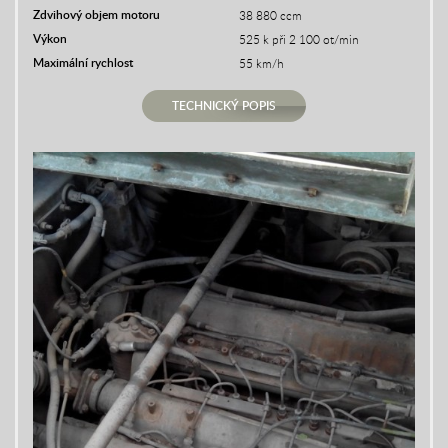
Zdvihový objem motoru
38 880 ccm
Výkon
525 k při 2 100 ot/min
Maximální rychlost
55 km/h
TECHNICKÝ POPIS