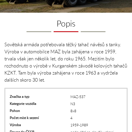
Popis
Sovětská armáda potřebovala těžký tahač návěsů s tanky.
Výroba v automobilce MAZ byla zahájena v roce 1959,
trvala však jen několik let, do roku 1965. Mezitím bylo
rozhodnuto o výrobě v Kurganském závodě kolových tahačů
KZKT. Tam byla výroba zahájena v roce 1963 a vydržela
dalších skoro 30 let.
Značka a typ
MAZ-537
Kategorie vozidla
N3
Pohon
8x8
Počet míst k sezení
4
Výroba
1959-1989
Dovoz do ČSSR