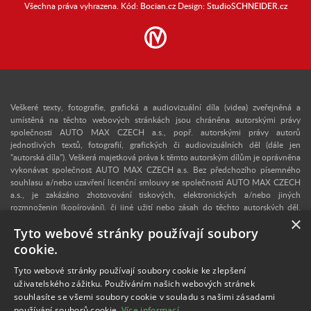
Všechna práva vyhrazena. Kód:
Bocian.cz
Design:
StudioSCHNEIDER.cz
Veškeré texty, fotografie, grafická a audiovizuální díla (videa) zveřejněná a
umístěná na těchto webových stránkách jsou chráněna autorskými právy
společnosti AUTO MAX CZECH a.s., popř. autorskými právy autorů
jednotlivých textů, fotografií, grafických či audiovizuálních děl (dále jen
"autorská díla"). Veškerá majetková práva k těmto autorským dílům je oprávněna
vykonávat společnost AUTO MAX CZECH a.s. Bez předchozího písemného
souhlasu a/nebo uzavření licenční smlouvy se společností AUTO MAX CZECH
a.s., je zakázáno zhotovování tiskových, elektronických a/nebo jiných
rozmnoženin (kopírování), či jiné užití nebo zásah do těchto autorských děl.
×
Upozorňujeme, že v případě neoprávněného užití autorského díla se lze
Tyto webové stránky používají soubory
domáhat dle § 40 zákona č. 121/2000 Sb., autorského zákona, vydání
dvojnásobku běžné licenční odměny, a v konkrétním případě se může jednat i o
cookie.
trestný čin dle § 270 zákona č. 40/2009 Sb., trestního zákoníku. V případě
zájmu o užití některého z autorských děl zveřejněných na těchto webových
Tyto webové stránky používají soubory cookie ke zlepšení
stránkách nás proto kontaktujte na e-mailové adrese:
info@retro-auto.cz
.
uživatelského zážitku. Používáním našich webových stránek
Autorem textů a některých fotografií je Martin Kusý.
souhlasíte se všemi soubory cookie v souladu s našimi zásadami
používání souborů cookie.
Více informací