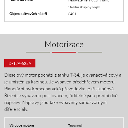
nedovážel se, sloužil v rámci
Střední skupiny vojsk
Objem palivových nádrží
840 l
Motorizace
D-12A-525A
Dieselový motor pochází z tanku T-34, je dvanáctiválcový a
je umístěn za kabinou. Je vybaven předehřevem motoru.
Planetární hydromechanická převodovka je třístupňová.
Řízení je vybaveno posilovačem, řiditelné jsou přední dvě
nápravy. Nápravy jsou také vybaveny samosvornými
diferenciály.
Výrobce motoru
Transmaš