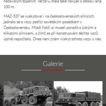
nezávislým topením. Verze G měla také naviják s délkou lana
100 m.
MAZ-537 se vyskytoval i na československých silnicích,
jednalo se o vozy patřící sovětským posádkám v
Československu. Mladí řidiči si museli poradit s úzkými a
klikatými silnicemi, s čímž se při konstruování těchto vozů
úplně nepočítalo. Dnes není znám výskyt tohoto vozu u nás.
Galerie