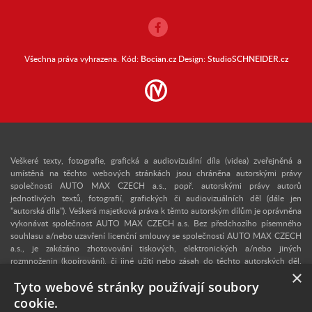
Všechna práva vyhrazena. Kód:
Bocian.cz
Design:
StudioSCHNEIDER.cz
Veškeré texty, fotografie, grafická a audiovizuální díla (videa) zveřejněná a
umístěná na těchto webových stránkách jsou chráněna autorskými právy
společnosti AUTO MAX CZECH a.s., popř. autorskými právy autorů
jednotlivých textů, fotografií, grafických či audiovizuálních děl (dále jen
"autorská díla"). Veškerá majetková práva k těmto autorským dílům je oprávněna
vykonávat společnost AUTO MAX CZECH a.s. Bez předchozího písemného
souhlasu a/nebo uzavření licenční smlouvy se společností AUTO MAX CZECH
a.s., je zakázáno zhotovování tiskových, elektronických a/nebo jiných
rozmnoženin (kopírování), či jiné užití nebo zásah do těchto autorských děl.
×
Upozorňujeme, že v případě neoprávněného užití autorského díla se lze
Tyto webové stránky používají soubory
domáhat dle § 40 zákona č. 121/2000 Sb., autorského zákona, vydání
dvojnásobku běžné licenční odměny, a v konkrétním případě se může jednat i o
cookie.
trestný čin dle § 270 zákona č. 40/2009 Sb., trestního zákoníku. V případě