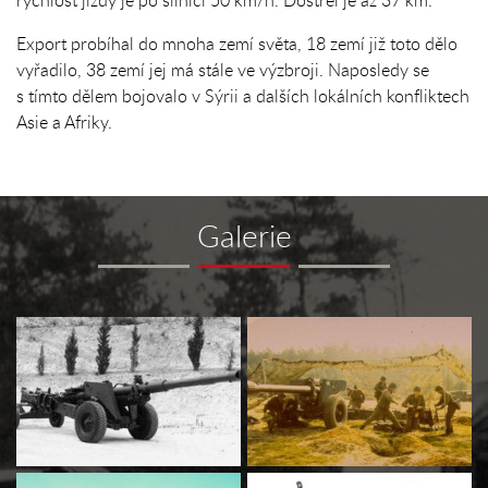
rychlost jízdy je po silnici 50 km/h. Dostřel je až 37 km.
Export probíhal do mnoha zemí světa, 18 zemí již toto dělo
vyřadilo, 38 zemí jej má stále ve výzbroji. Naposledy se
s tímto dělem bojovalo v Sýrii a dalších lokálních konfliktech
Asie a Afriky.
Galerie