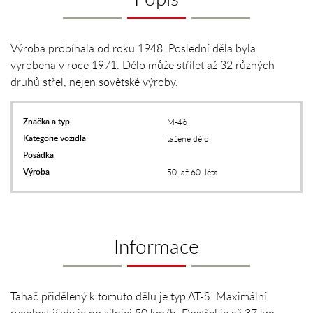
Výroba probíhala od roku 1948. Poslední děla byla
vyrobena v roce 1971. Dělo může střílet až 32 různých
druhů střel, nejen sovětské výroby.
Značka a typ
M-46
Kategorie vozidla
tažené dělo
Posádka
Výroba
50. až 60. léta
Informace
Tahač přidělený k tomuto dělu je typ AT-S. Maximální