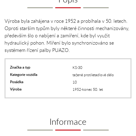
Výroba byla zahájena v roce 1952 a probíhala v 50. letech.
Oproti starším typům byly některé činnosti mechanizovány,
především šlo o nabíjení a zamíření, kde byl využit
hydraulický pohon. Míření bylo synchronizováno se
systémem řízení palby PUAZO.
Značka a typ
KS-30
Kategorie vozidla
tažené protiletadlové dělo
Posádka
10
Výroba
1952-konec 50. let
Informace