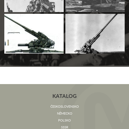
KATALOG
ČESKOSLOVENSKO
NĚMECKO
POLSKO
SSSR