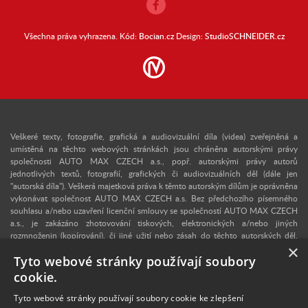
Všechna práva vyhrazena. Kód:
Bocian.cz
Design:
StudioSCHNEIDER.cz
Veškeré texty, fotografie, grafická a audiovizuální díla (videa) zveřejněná a
umístěná na těchto webových stránkách jsou chráněna autorskými právy
společnosti AUTO MAX CZECH a.s., popř. autorskými právy autorů
jednotlivých textů, fotografií, grafických či audiovizuálních děl (dále jen
"autorská díla"). Veškerá majetková práva k těmto autorským dílům je oprávněna
vykonávat společnost AUTO MAX CZECH a.s. Bez předchozího písemného
souhlasu a/nebo uzavření licenční smlouvy se společností AUTO MAX CZECH
a.s., je zakázáno zhotovování tiskových, elektronických a/nebo jiných
rozmnoženin (kopírování), či jiné užití nebo zásah do těchto autorských děl.
×
Upozorňujeme, že v případě neoprávněného užití autorského díla se lze
Tyto webové stránky používají soubory
domáhat dle § 40 zákona č. 121/2000 Sb., autorského zákona, vydání
dvojnásobku běžné licenční odměny, a v konkrétním případě se může jednat i o
cookie.
trestný čin dle § 270 zákona č. 40/2009 Sb., trestního zákoníku. V případě
zájmu o užití některého z autorských děl zveřejněných na těchto webových
Tyto webové stránky používají soubory cookie ke zlepšení