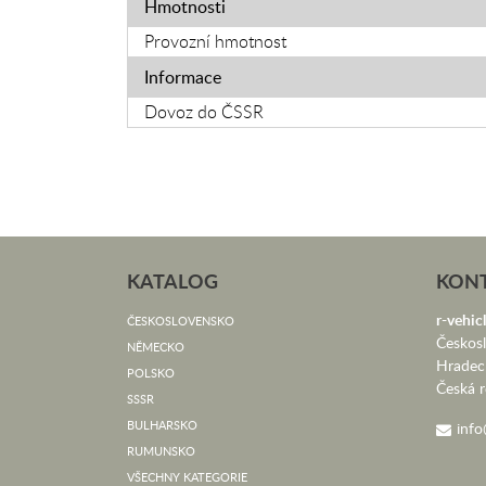
Hmotnosti
Provozní hmotnost
Informace
Dovoz do ČSSR
KATALOG
KON
r-vehicl
ČESKOSLOVENSKO
Českos
NĚMECKO
Hradec
POLSKO
Česká r
SSSR
BULHARSKO
info
RUMUNSKO
VŠECHNY KATEGORIE