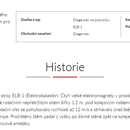
vého
Značka a typ
Kat
Dragavcev na podvozku
m pro
Po
ELB-1
Obchodní označení
Dragancev
Historie
m stroji ELB-1 (Elektrobalasťor). Čtyři velké elektromagnety v pros
ené rotačním nepřetržitým sítem šířky 1,2 m, pod kolejovým roštem
ační síto se pohybovalo rychlostí až 12 m/s a strhávalo znečiště
roje. Pročištěný štěrk padal z výšky po šikmé stěně zpět na koleje
jnicové smetáky.