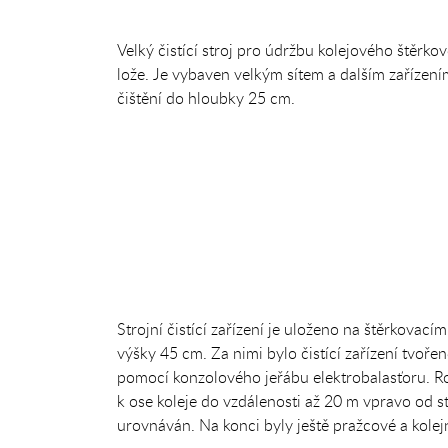
Velký čistící stroj pro údržbu kolejového štěrko
lože. Je vybaven velkým sítem a dalším zařízení
čištění do hloubky 25 cm.
Strojní čistící zařízení je uloženo na štěrkovací
výšky 45 cm. Za nimi bylo čistící zařízení tvoř
pomocí konzolového jeřábu elektrobalasťoru. Rot
k ose koleje do vzdálenosti až 20 m vpravo od st
urovnáván. Na konci byly ještě pražcové a kole