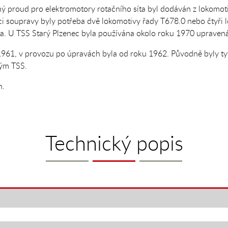
ný proud pro elektromotory rotačního síta byl dodáván z lokomoti
áci soupravy byly potřeba dvě lokomotivy řady T678.0 nebo čtyři 
íta. U TSS Starý Plzenec byla používána okolo roku 1970 upraven
1961, v provozu po úpravách byla od roku 1962. Původně byly ty
vým TSS.
n.
Technický popis