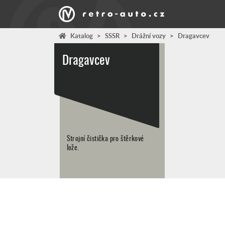
Katalog
>
SSSR
>
Drážní vozy
>
Dragavcev
Dragavcev
Strojní čistička pro štěrkové
lože.