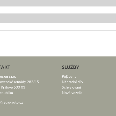
TAKT
SLUŽBY
es.eu s.r.o.
Půjčovna
lovenské armády 282/15
Náhradní díly
 Králové 500 03
Schvalování
epublika
Nová vozidla
@retro-auto.cz