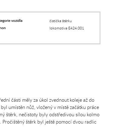
egorie vozidla
čistička štěrku
hon
lokomotiva E424.001
třední části měly za úkol zvednout koleje až do
 byl umístěn nůž, vložený v místě začátku práce
ný štěrk, nečistoty byly odstředivou sílou kolmo
. Pročištěný štěrk byl ještě pomocí dvou radlic