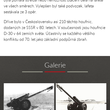
byla pomalá střelba nebo nemožnost otáčení děla na lafetě
ve všech směrech. Vylepšen byl také podvozek, lafeta
sestávala ze 3 opěr.
Dříve bylo v Československu asi 210 těchto houfnic,
dodaných ze SSSR v 80. letech. V současnosti jsou houfncie
D-30 v 64 zemích světa. Účastnily se každého většího
konfliktu od 70. let jako základní podpůrná zbraň.
Galerie