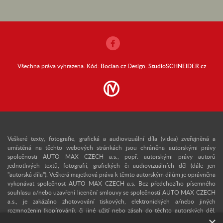
Všechna práva vyhrazena. Kód:
Bocian.cz
Design:
StudioSCHNEIDER.cz
Veškeré texty, fotografie, grafická a audiovizuální díla (videa) zveřejněná a
umístěná na těchto webových stránkách jsou chráněna autorskými právy
společnosti AUTO MAX CZECH a.s., popř. autorskými právy autorů
jednotlivých textů, fotografií, grafických či audiovizuálních děl (dále jen
"autorská díla"). Veškerá majetková práva k těmto autorským dílům je oprávněna
vykonávat společnost AUTO MAX CZECH a.s. Bez předchozího písemného
souhlasu a/nebo uzavření licenční smlouvy se společností AUTO MAX CZECH
a.s., je zakázáno zhotovování tiskových, elektronických a/nebo jiných
rozmnoženin (kopírování), či jiné užití nebo zásah do těchto autorských děl.
×
Upozorňujeme, že v případě neoprávněného užití autorského díla se lze