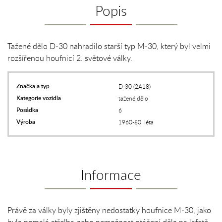
Popis
Tažené dělo D-30 nahradilo starší typ M-30, který byl velmi
rozšířenou houfnicí 2. světové války.
Značka a typ
D-30 (2A18)
Kategorie vozidla
tažené dělo
Posádka
6
Výroba
1960-80. léta
Informace
Právě za války byly zjištěny nedostatky houfnice M-30, jako