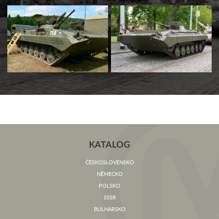
KATALOG
ČESKOSLOVENSKO
NĚMECKO
POLSKO
SSSR
BULHARSKO