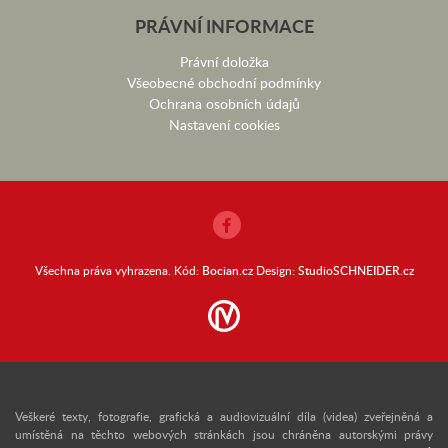
PRÁVNÍ INFORMACE
Právní doložka
Všeobecné obchodní podmínky
Ochrana osobních údajů
Nastavení cookies
Všechna práva vyhrazena. Kód:
Bocian.cz
Design:
StudioSCHNEIDER.cz
Veškeré texty, fotografie, grafická a audiovizuální díla (videa) zveřejněná a
umístěná na těchto webových stránkách jsou chráněna autorskými právy