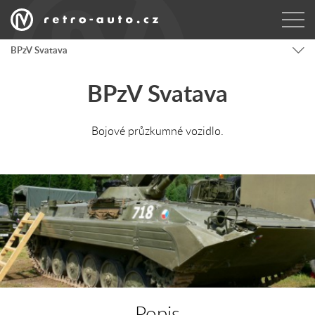
BPzV Svatava
BPzV Svatava
Bojové průzkumné vozidlo.
Popis