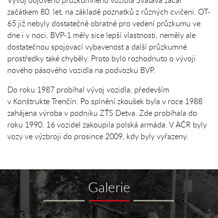
Vývoj bojového průzkumného vozidla Svatava začal
začátkem 80. let, na základě poznatků z různých cvičení. OT-
65 již nebyly dostatečně obratné pro vedení průzkumu ve
dne i v noci, BVP-1 měly sice lepší vlastnosti, neměly ale
dostatečnou spojovací vybavenost a další průzkumné
prostředky také chyběly. Proto bylo rozhodnuto o vývoji
nového pásového vozidla na podvozku BVP.
Do roku 1987 probíhal vývoj vozidla, především
v Konštrukte Trenčín. Po splnění zkoušek byla v roce 1988
zahájena výroba v podniku ZŤS Detva. Zde probíhala do
roku 1990. 16 vozidel zakoupila polská armáda. V AČR byly
vozy ve výzbroji do prosince 2009, kdy byly vyřazeny.
Galerie