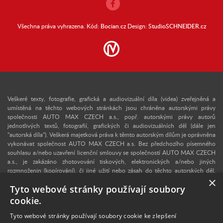
Všechna práva vyhrazena. Kód:
Bocian.cz
Design:
StudioSCHNEIDER.cz
Veškeré texty, fotografie, grafická a audiovizuální díla (videa) zveřejněná a
umístěná na těchto webových stránkách jsou chráněna autorskými právy
společnosti AUTO MAX CZECH a.s., popř. autorskými právy autorů
jednotlivých textů, fotografií, grafických či audiovizuálních děl (dále jen
"autorská díla"). Veškerá majetková práva k těmto autorským dílům je oprávněna
vykonávat společnost AUTO MAX CZECH a.s. Bez předchozího písemného
souhlasu a/nebo uzavření licenční smlouvy se společností AUTO MAX CZECH
a.s., je zakázáno zhotovování tiskových, elektronických a/nebo jiných
rozmnoženin (kopírování), či jiné užití nebo zásah do těchto autorských děl.
×
Upozorňujeme, že v případě neoprávněného užití autorského díla se lze
Tyto webové stránky používají soubory
domáhat dle § 40 zákona č. 121/2000 Sb., autorského zákona, vydání
dvojnásobku běžné licenční odměny, a v konkrétním případě se může jednat i o
cookie.
trestný čin dle § 270 zákona č. 40/2009 Sb., trestního zákoníku. V případě
zájmu o užití některého z autorských děl zveřejněných na těchto webových
Tyto webové stránky používají soubory cookie ke zlepšení