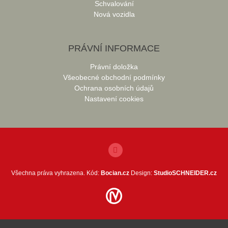
Schvalování
Nová vozidla
PRÁVNÍ INFORMACE
Právní doložka
Všeobecné obchodní podmínky
Ochrana osobních údajů
Nastavení cookies
Všechna práva vyhrazena. Kód:
Bocian.cz
Design:
StudioSCHNEIDER.cz