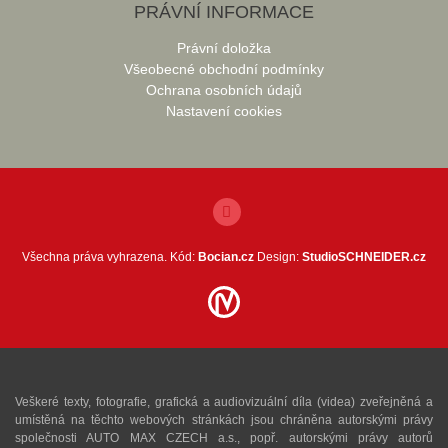
PRÁVNÍ INFORMACE
Právní doložka
Všeobecné obchodní podmínky
Ochrana osobních údajů
Nastavení cookies
Všechna práva vyhrazena. Kód:
Bocian.cz
Design:
StudioSCHNEIDER.cz
Veškeré texty, fotografie, grafická a audiovizuální díla (videa) zveřejněná a
umístěná na těchto webových stránkách jsou chráněna autorskými právy
společnosti AUTO MAX CZECH a.s., popř. autorskými právy autorů