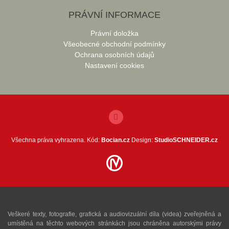
PRÁVNÍ INFORMACE
Právní doložka
Všeobecné obchodní podmínky
Ochrana osobních údajů
Nastavení cookies
Všechna práva vyhrazena. Kód:
Bocian.cz
Design:
StudioSCHNEIDER.cz
Veškeré texty, fotografie, grafická a audiovizuální díla (videa) zveřejněná a
umístěná na těchto webových stránkách jsou chráněna autorskými právy