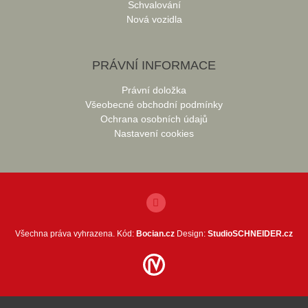
Schvalování
Nová vozidla
PRÁVNÍ INFORMACE
Právní doložka
Všeobecné obchodní podmínky
Ochrana osobních údajů
Nastavení cookies
Všechna práva vyhrazena. Kód:
Bocian.cz
Design:
StudioSCHNEIDER.cz