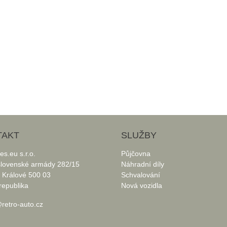
TAKT
SLUŽBY
les.eu s.r.o.
Půjčovna
lovenské armády 282/15
Náhradní díly
 Králové 500 03
Schvalování
republika
Nová vozidla
retro-auto.cz