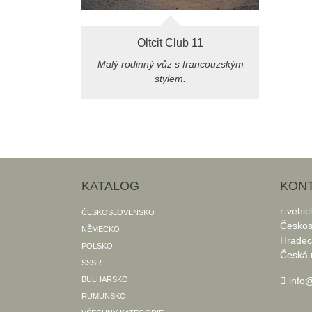
Oltcit Club 11
Malý rodinný vůz s francouzským
stylem.
KATALOG
KON
r-vehic
ČESKOSLOVENSKO
Českos
NĚMECKO
Hradec
POLSKO
Česká 
SSSR
BULHARSKO
info@
RUMUNSKO