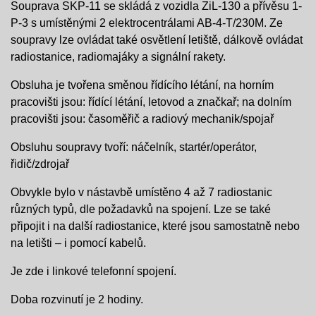
Souprava SKP-11 se skládá z vozidla ZiL-130 a přívěsu 1-
P-3 s umístěnými 2 elektrocentrálami AB-4-T/230M. Ze
soupravy lze ovládat také osvětlení letiště, dálkově ovládat
radiostanice, radiomajáky a signální rakety.
Obsluha je tvořena směnou řídícího létání, na horním
pracovišti jsou: řídící létání, letovod a značkař; na dolním
pracovišti jsou: časoměřič a radiový mechanik/spojař
Obsluhu soupravy tvoří: náčelník, startér/operátor,
řidič/zdrojař
Obvykle bylo v nástavbě umístěno 4 až 7 radiostanic
různých typů, dle požadavků na spojení. Lze se také
připojit i na další radiostanice, které jsou samostatně nebo
na letišti – i pomocí kabelů.
Je zde i linkové telefonní spojení.
Doba rozvinutí je 2 hodiny.