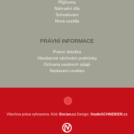
Půjčovna
Náhradní díly
Schvalování
Nová vozidla
PRÁVNÍ INFORMACE
Právní doložka
Všeobecné obchodní podmínky
Ochrana osobních údajů
Nastavení cookies
Všechna práva vyhrazena. Kód:
Bocian.cz
Design:
StudioSCHNEIDER.cz