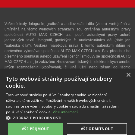
Veškeré texty, fotografie, grafická a audiovizuální díla (videa) zveřejněná a
umístěná na těchto webových stránkách jsou chráněna autorskými právy
společnosti AUTO MAX CZECH a.s., popř. autorskými právy autorů
jednotlivých textů, fotografií, grafických či audiovizuálních děl (dále jen
"autorská díla"). Veškerá majetková práva k těmto autorským dílům je
oprávněna vykonávat společnost AUTO MAX CZECH a.s. Bez předchozího
písemného souhlasu a/nebo uzavření licenční smlouvy se společností AUTO
MAX CZECH a.s., je zakázáno zhotovování tiskových, elektronických a/nebo
jiných rozmnoženin (kopírování), či jiné užití nebo zásah do těchto
×
autorských děl. Upozorňujeme, že v případě neoprávněného užití autorského
Tyto webové stránky používají soubory
díla se lze domáhat dle § 40 zákona č. 121/2000 Sb., autorského zákona,
vydání dvojnásobku běžné licenční odměny, a v konkrétním případě se může
cookie.
jednat i o trestný čin dle § 270 zákona č. 40/2009 Sb., trestního zákoníku. V
případě zájmu o užití některého z autorských děl zveřejněných na těchto
Tyto webové stránky používají soubory cookie ke zlepšení
webových stránkách nás proto kontaktujte na e-mailové adrese:
info@retro-
uživatelského zážitku. Používáním našich webových stránek
auto.cz
. Autorem textů a některých fotografií je Martin Kusý.
souhlasíte se všemi soubory cookie v souladu s našimi zásadami
používání souborů cookie.
Více informací
Veškeré fotografie uveřejněné na těchto webových stránkách mají pouze
ZOBRAZIT PODROBNOSTI
informativní a ilustrační charakter.
VŠE PŘIJMOUT
VŠE ODMÍTNOUT