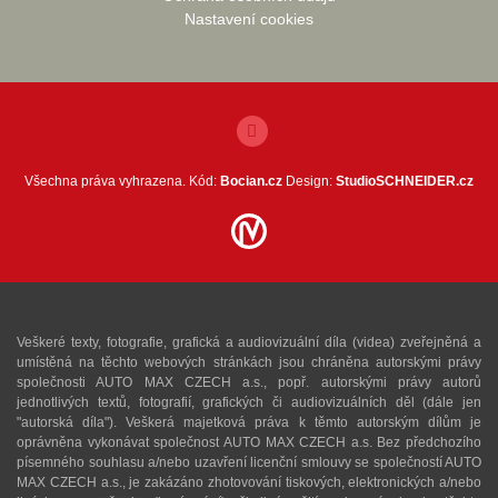
Nastavení cookies
Všechna práva vyhrazena. Kód:
Bocian.cz
Design:
StudioSCHNEIDER.cz
Veškeré texty, fotografie, grafická a audiovizuální díla (videa) zveřejněná a
umístěná na těchto webových stránkách jsou chráněna autorskými právy
společnosti AUTO MAX CZECH a.s., popř. autorskými právy autorů
jednotlivých textů, fotografií, grafických či audiovizuálních děl (dále jen
"autorská díla"). Veškerá majetková práva k těmto autorským dílům je
oprávněna vykonávat společnost AUTO MAX CZECH a.s. Bez předchozího
písemného souhlasu a/nebo uzavření licenční smlouvy se společností AUTO
MAX CZECH a.s., je zakázáno zhotovování tiskových, elektronických a/nebo