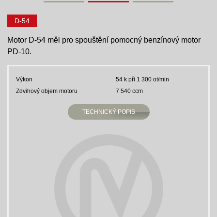
D-54
Motor D-54 měl pro spouštění pomocný benzínový motor
PD-10.
Výkon
54 k při 1 300 ot/min
Zdvihový objem motoru
7 540 ccm
TECHNICKÝ POPIS