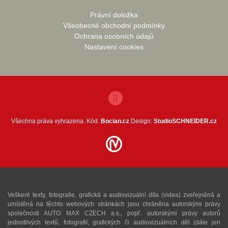
Právní doložka
Všeobecné obchodní podmínky
Ochrana osobních údajů
Nastavení cookies
Všechna práva vyhrazena. Kód:
Bocian.cz
Design:
StudioSCHNEIDER.cz
Veškeré texty, fotografie, grafická a audiovizuální díla (videa) zveřejněná a
umístěná na těchto webových stránkách jsou chráněna autorskými právy
společnosti AUTO MAX CZECH a.s., popř. autorskými právy autorů
jednotlivých textů, fotografií, grafických či audiovizuálních děl (dále jen