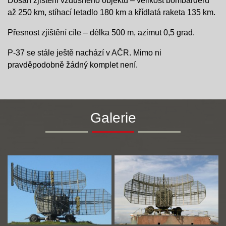
Dosah zjištění vzdušného objektu – velikost bombardéru
až 250 km, stíhací letadlo 180 km a křídlatá raketa 135 km.
Přesnost zjištění cíle – délka 500 m, azimut 0,5 grad.
P-37 se stále ještě nachází v AČR. Mimo ni
pravděpodobně žádný komplet není.
Galerie