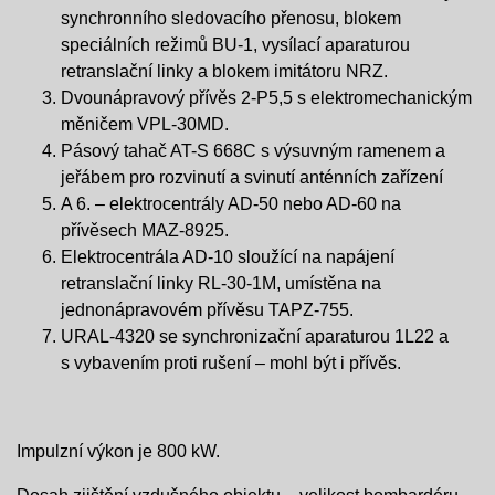
synchronního sledovacího přenosu, blokem
speciálních režimů BU-1, vysílací aparaturou
retranslační linky a blokem imitátoru NRZ.
Dvounápravový přívěs 2-P5,5 s elektromechanickým
měničem VPL-30MD.
Pásový tahač AT-S 668C s výsuvným ramenem a
jeřábem pro rozvinutí a svinutí anténních zařízení
A 6. – elektrocentrály AD-50 nebo AD-60 na
přívěsech MAZ-8925.
Elektrocentrála AD-10 sloužící na napájení
retranslační linky RL-30-1M, umístěna na
jednonápravovém přívěsu TAPZ-755.
URAL-4320 se synchronizační aparaturou 1L22 a
s vybavením proti rušení – mohl být i přívěs.
Impulzní výkon je 800 kW.