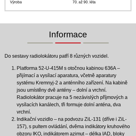
Výroba
70. až 90. léta
Informace
Do sestavy radiolokátoru patří 8 různých vozidel.
Platforma 52-U-415M s otočnou kabinou 636A –
přijímací a vysílací aparatura, včetně aparatury
systému Kremnyj-2 a anténního zařízení. Na kabině
jsou umístěny dvě antény – dolní a vrchní.
Radiolokátor pracuje na 5 nezávislých příjmových a
vysílacích kanálech, tři formuje dolní anténa, dva
vrchní.
Indikační vozidlo – na podvozu ZiL-131 (dříve i ZiL-
157), s pultem ovládání, dvěma indikátory kruhového
obzoru IKO, indikátorem azimut – délka IAD, bloky