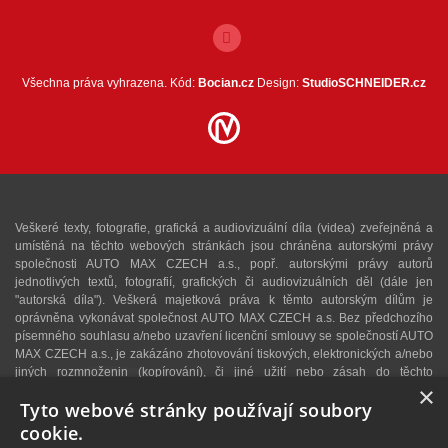
Všechna práva vyhrazena. Kód:
Bocian.cz
Design:
StudioSCHNEIDER.cz
Veškeré texty, fotografie, grafická a audiovizuální díla (videa) zveřejněná a
umístěná na těchto webových stránkách jsou chráněna autorskými právy
společnosti AUTO MAX CZECH a.s., popř. autorskými právy autorů
jednotlivých textů, fotografií, grafických či audiovizuálních děl (dále jen
"autorská díla"). Veškerá majetková práva k těmto autorským dílům je
oprávněna vykonávat společnost AUTO MAX CZECH a.s. Bez předchozího
písemného souhlasu a/nebo uzavření licenční smlouvy se společností AUTO
MAX CZECH a.s., je zakázáno zhotovování tiskových, elektronických a/nebo
jiných rozmnoženin (kopírování), či jiné užití nebo zásah do těchto
×
autorských děl. Upozorňujeme, že v případě neoprávněného užití autorského
Tyto webové stránky používají soubory
díla se lze domáhat dle § 40 zákona č. 121/2000 Sb., autorského zákona,
vydání dvojnásobku běžné licenční odměny, a v konkrétním případě se může
cookie.
jednat i o trestný čin dle § 270 zákona č. 40/2009 Sb., trestního zákoníku. V