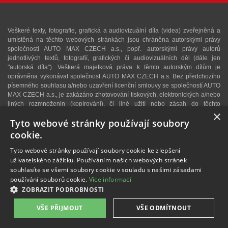
Veškeré texty, fotografie, grafická a audiovizuální díla (videa) zveřejněná a
umístěná na těchto webových stránkách jsou chráněna autorskými právy
společnosti AUTO MAX CZECH a.s., popř. autorskými právy autorů
jednotlivých textů, fotografií, grafických či audiovizuálních děl (dále jen
"autorská díla"). Veškerá majetková práva k těmto autorským dílům je
oprávněna vykonávat společnost AUTO MAX CZECH a.s. Bez předchozího
písemného souhlasu a/nebo uzavření licenční smlouvy se společností AUTO
MAX CZECH a.s., je zakázáno zhotovování tiskových, elektronických a/nebo
jiných rozmnoženin (kopírování), či jiné užití nebo zásah do těchto
×
autorských děl. Upozorňujeme, že v případě neoprávněného užití autorského
Tyto webové stránky používají soubory
díla se lze domáhat dle § 40 zákona č. 121/2000 Sb., autorského zákona,
vydání dvojnásobku běžné licenční odměny, a v konkrétním případě se může
cookie.
jednat i o trestný čin dle § 270 zákona č. 40/2009 Sb., trestního zákoníku. V
případě zájmu o užití některého z autorských děl zveřejněných na těchto
Tyto webové stránky používají soubory cookie ke zlepšení
webových stránkách nás proto kontaktujte na e-mailové adrese:
info@retro-
uživatelského zážitku. Používáním našich webových stránek
auto.cz
. Autorem textů a některých fotografií je Martin Kusý.
souhlasíte se všemi soubory cookie v souladu s našimi zásadami
používání souborů cookie.
Více informací
Veškeré fotografie uveřejněné na těchto webových stránkách mají pouze
ZOBRAZIT PODROBNOSTI
informativní a ilustrační charakter.
VŠE PŘIJMOUT
VŠE ODMÍTNOUT