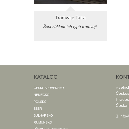
Tramvaje Tatra
Šest základních typů tramvají.
KATALOG
KON
r-vehic
ČESKOSLOVENSKO
Českos
NĚMECKO
Hradec
POLSKO
Česká 
SSSR
BULHARSKO
info@
RUMUNSKO