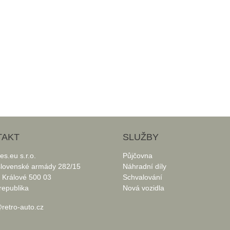
TAKT
SLUŽBY
les.eu s.r.o.
Půjčovna
lovenské armády 282/15
Náhradní díly
 Králové 500 03
Schvalování
republika
Nová vozidla
retro-auto.cz