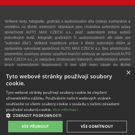
Veškeré texty, fotografie, grafická a audiovizuální díla (videa) zveřejněná a
umístěná na těchto webových stránkách jsou chráněna autorskými právy
společnosti AUTO MAX CZECH a.s., popř. autorskými právy autorů
jednotlivých textů, fotografií, grafických či audiovizuálních děl (dále jen
"autorská díla"). Veškerá majetková práva k těmto autorským dílům je
oprávněna vykonávat společnost AUTO MAX CZECH a.s. Bez předchozího
písemného souhlasu a/nebo uzavření licenční smlouvy se společností AUTO
MAX CZECH a.s., je zakázáno zhotovování tiskových, elektronických a/nebo
jiných rozmnoženin (kopírování), či jiné užití nebo zásah do těchto
×
autorských děl. Upozorňujeme, že v případě neoprávněného užití autorského
Tyto webové stránky používají soubory
díla se lze domáhat dle § 40 zákona č. 121/2000 Sb., autorského zákona,
vydání dvojnásobku běžné licenční odměny, a v konkrétním případě se může
cookie.
jednat i o trestný čin dle § 270 zákona č. 40/2009 Sb., trestního zákoníku. V
případě zájmu o užití některého z autorských děl zveřejněných na těchto
Tyto webové stránky používají soubory cookie ke zlepšení
webových stránkách nás proto kontaktujte na e-mailové adrese:
info@retro-
uživatelského zážitku. Používáním našich webových stránek
auto.cz
. Autorem textů a některých fotografií je Martin Kusý.
souhlasíte se všemi soubory cookie v souladu s našimi zásadami
používání souborů cookie.
Více informací
Veškeré fotografie uveřejněné na těchto webových stránkách mají pouze
ZOBRAZIT PODROBNOSTI
informativní a ilustrační charakter.
VŠE PŘIJMOUT
VŠE ODMÍTNOUT