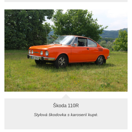
Škoda 110R
Stylová škodovka s karoserií kupé.